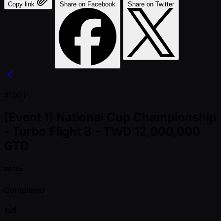
Copy link
Share on Facebook
Share on Twitter
#1001
[Event 1] National Cup Championship
- Turbo Flight B - TWD 12,000,000
GTD
สถานะ
Completed
วันที่