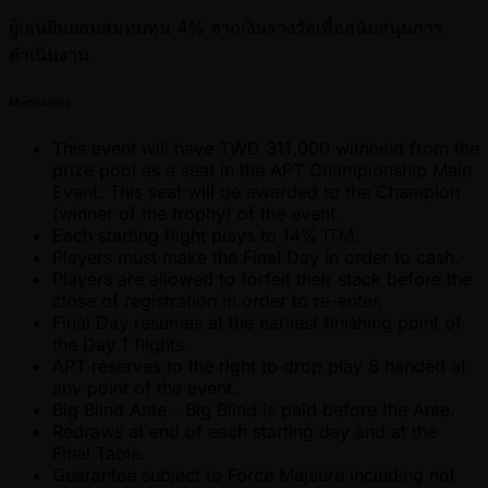
ผู้เล่นยินยอมสมทบทุน 4% จากเงินรางวัลเพื่อสนับสนุนการ
ดำเนินงาน
Mechanics
This event will have TWD 311,000 withheld from the
prize pool as a seat in the APT Championship Main
Event. This seat will be awarded to the Champion
(winner of the trophy) of the event.
Each starting flight plays to 14% ITM.
Players must make the Final Day in order to cash.
Players are allowed to forfeit their stack before the
close of registration in order to re-enter.
Final Day resumes at the earliest finishing point of
the Day 1 flights.
APT reserves to the right to drop play 8 handed at
any point of the event.
Big Blind Ante - Big Blind is paid before the Ante.
Redraws at end of each starting day and at the
Final Table.
Guarantee subject to Force Majeure including not