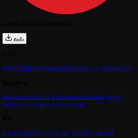
กดติดตั้งเพื่อประสบการณ์ที่ดีที่สุด
ติดตั้ง
ภาษา
简体中文
繁體中文
English
日本語
한국어
ภาษาไทย
Tiếng Việt
ข้อกฎหมาย
ข้อกำหนดและเงื่อนไข
นโยบายความเป็นส่วนตัว
กฎการ
แข่งขันทัวร์นาเมนต์
แนวทางการใช้สื่อ
ลิ้งค์
ลิงค์ APT
คู่มือโป๊กเกอร์
ร้านค้า
บัญชี APT
เล่น APT