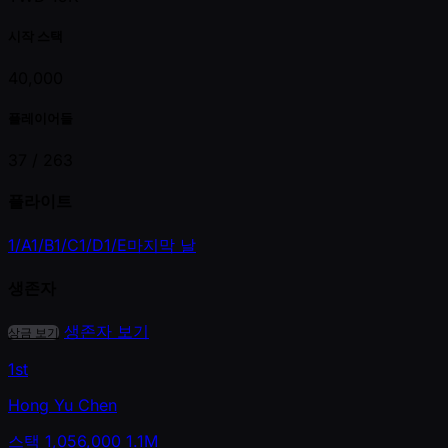
시작 스택
40,000
플레이어들
37 /
263
플라이트
1/A
1/B
1/C
1/D
1/E
마지막 날
생존자
생존자 보기
상금 보기
1st
Hong Yu Chen
스택
1,056,000
1.1M