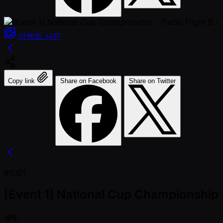
이벤트
사진
Copy link
Share on Facebook
Share on Twitter
#1001
[Event 1] National Cup Championship 
상태