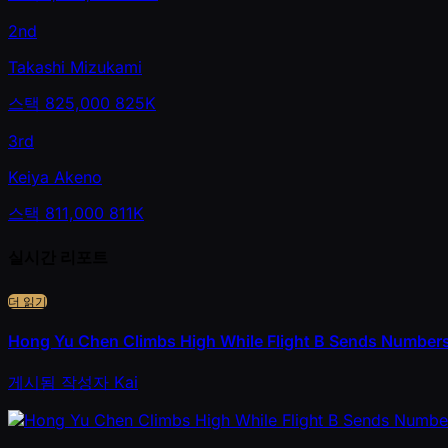
2nd
Takashi Mizukami
스택
825,000
825K
3rd
Keiya Akeno
스택
811,000
811K
실시간 리포트
더 읽기
Hong Yu Chen Climbs High While Flight B Sends Number
게시됨
작성자
Kai