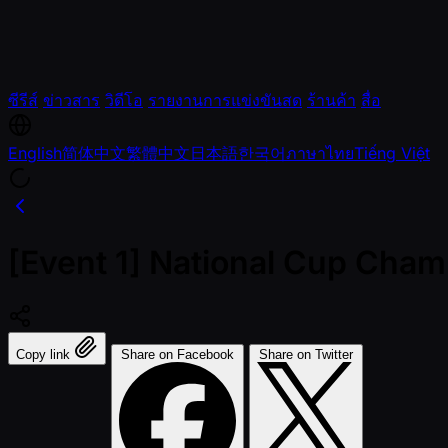
ซีรีส์
ข่าวสาร
วิดีโอ
รายงานการแข่งขันสด
ร้านค้า
สื่อ
English
简体中文
繁體中文
日本語
한국어
ภาษาไทย
Tiếng Việt
[Event 1] National Cup Cha
Copy link
Share on Facebook
Share on Twitter