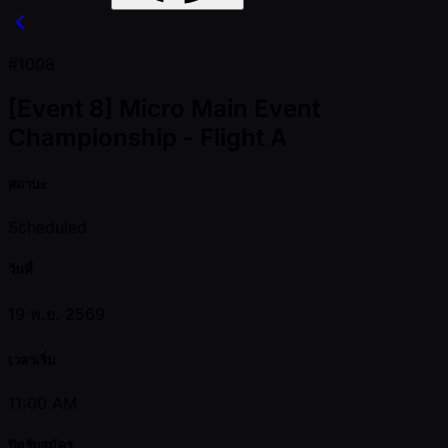
#1008
[Event 8] Micro Main Event
Championship - Flight A
สถานะ
Scheduled
วันที่
19 พ.ย. 2569
เวลาเริ่ม
11:00 AM
ปิดรับสมัคร