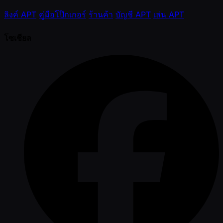
ลิงค์ APT
คู่มือโป๊กเกอร์
ร้านค้า
บัญชี APT
เล่น APT
โซเชียล