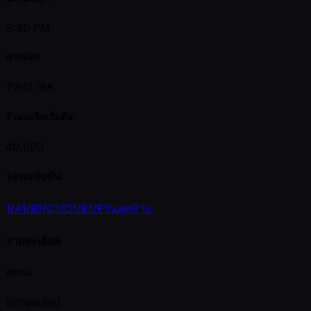
3:40 PM
ค่าสมัคร
TWD 16K
จำนวนชิพเริ่มต้น
40,000
รอบแข่งขัน
1/A
1/B
1/C
1/D
1/E
1/F
วันสุดท้าย
รายละเอียด
สถานะ
Scheduled