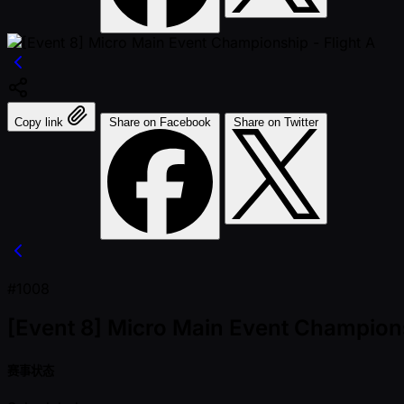
Copy link
Share on Facebook
Share on Twitter
#1008
[Event 8] Micro Main Event Champions
赛事状态