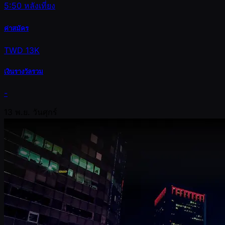
5:50 หลังเที่ยง
ค่าสมัคร
TWD 13K
เงินรางวัลรวม
-
13 พ.ย.
วันศุกร์