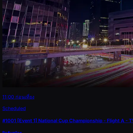
11:00 ก่อนเที่ยง
Scheduled
#1001
[Event 1] National Cup Championship - Flight A 