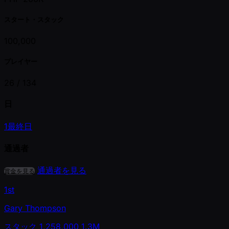
スタート・スタック
100,000
プレイヤー
26 /
134
日
1
最終日
通過者
通過者を見る
賞金を見る
1st
Gary Thompson
スタック
1,258,000
1.3M