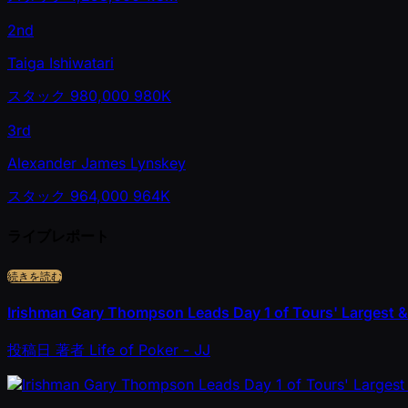
2nd
Taiga Ishiwatari
スタック
980,000
980K
3rd
Alexander James Lynskey
スタック
964,000
964K
ライブレポート
続きを読む
Irishman Gary Thompson Leads Day 1 of Tours' Largest & 
投稿日
著者
Life of Poker - JJ