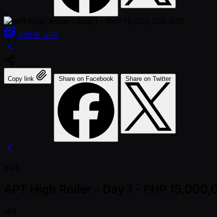
이벤트
사진
Copy link
Share on Facebook
Share on Twitter
#94
APT High Roller - Day 1 - PHP 15,000
상태