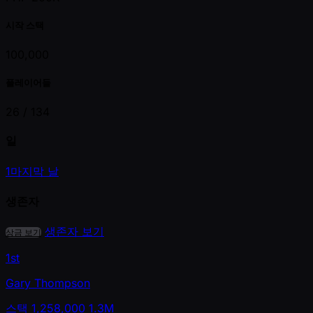
시작 스택
100,000
플레이어들
26 /
134
일
1
마지막 날
생존자
생존자 보기
상금 보기
1st
Gary Thompson
스택
1,258,000
1.3M