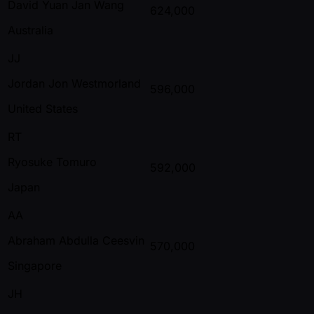
David Yuan Jan Wang
624,000
Australia
JJ
Jordan Jon Westmorland
596,000
United States
RT
Ryosuke Tomuro
592,000
Japan
AA
Abraham Abdulla Ceesvin
570,000
Singapore
JH