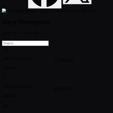
Gary Thompson
Day 1
チップリーダー
GT
Gary Thompson
1,258,000
Ireland
TI
Taiga Ishiwatari
980,000
Japan
AJ