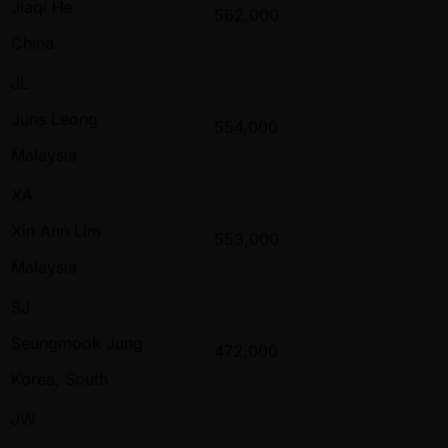
Jiaqi He
562,000
China
JL
Juns Leong
554,000
Malaysia
XA
Xin Ann Lim
553,000
Malaysia
SJ
Seungmook Jung
472,000
Korea, South
JW