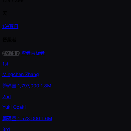
128 /
399
天
1
決賽日
晉級者
查看晉級者
獎金分配表
1st
Mingchen Zhang
籌碼量
1,797,000
1.8M
2nd
Yuki Ozaki
籌碼量
1,573,000
1.6M
3rd