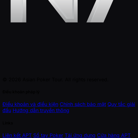
© 2026 Asian Poker Tour. All rights reserved.
Điều khoản pháp lý
Điều khoản và điều kiện
Chính sách bảo mật
Quy tắc giải
đấu
Hướng dẫn truyền thông
Links
Liên kết APT
Sổ tay Poker
Tải ứng dụng
Cửa hàng APT