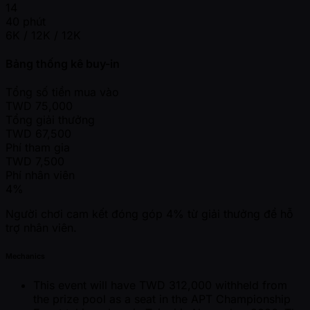
14
40 phút
6K / 12K / 12K
Bảng thống kê buy-in
Tổng số tiền mua vào
TWD
75,000
Tổng giải thưởng
TWD
67,500
Phí tham gia
TWD
7,500
Phí nhân viên
4%
Người chơi cam kết đóng góp 4% từ giải thưởng để hỗ
trợ nhân viên.
Mechanics
This event will have TWD 312,000 withheld from
the prize pool as a seat in the APT Championship