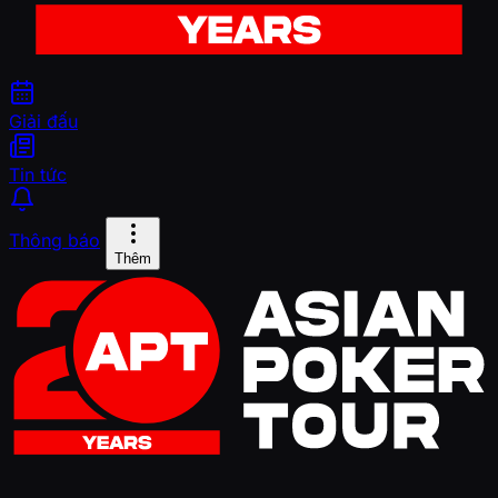
Giải đấu
Tin tức
Thông báo
Thêm