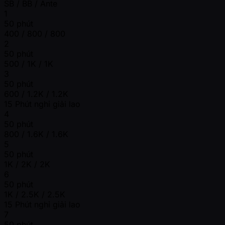
SB / BB / Ante
1
50 phút
400 / 800 / 800
2
50 phút
500 / 1K / 1K
3
50 phút
600 / 1.2K / 1.2K
15 Phút nghỉ giải lao
4
50 phút
800 / 1.6K / 1.6K
5
50 phút
1K / 2K / 2K
6
50 phút
1K / 2.5K / 2.5K
15 Phút nghỉ giải lao
7
50 phút