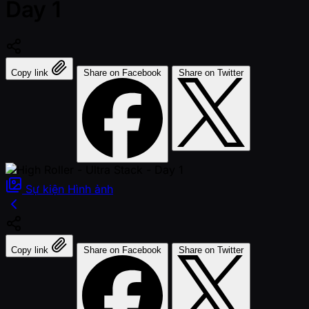
Day 1
Copy link
Share on Facebook
Share on Twitter
Sự kiện
Hình ảnh
Copy link
Share on Facebook
Share on Twitter