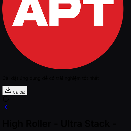
Cài đặt ứng dụng để có trải nghiệm tốt nhất
Cài đặt
High Roller - Ultra Stack -