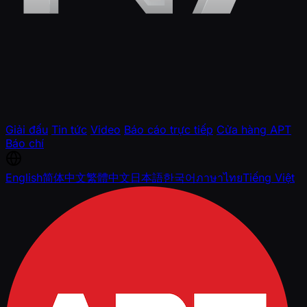
Giải đấu
Tin tức
Video
Báo cáo trực tiếp
Cửa hàng APT
Báo chí
English
简体中文
繁體中文
日本語
한국어
ภาษาไทย
Tiếng Việt