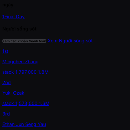
ngày
1
Final Day
Người sống sót
Xem Người sống sót
Xem các khoản thanh toán
1st
Mingchen Zhang
stack
1,797,000
1.8M
2nd
Yuki Ozaki
stack
1,573,000
1.6M
3rd
Ethan Jun Seng Yau