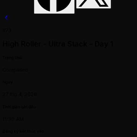
#73
High Roller - Ultra Stack - Day 1
Trạng thái
Completed
Ngày
27 thg 4, 2026
Thời gian bắt đầu
11:30 AM
Đăng ký kết thúc vào