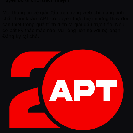
Tuyên bố từ chối trách nhiệm
Mọi thông tin về giải đấu trên trang web chỉ mang tính
chất tham khảo. APT có quyền thực hiện những thay đổi
cần thiết trong quá trình diễn ra giải đấu trực tiếp. Nếu
có bất kỳ thắc mắc nào, vui lòng liên hệ với bộ phận
Đăng ký tại chỗ.