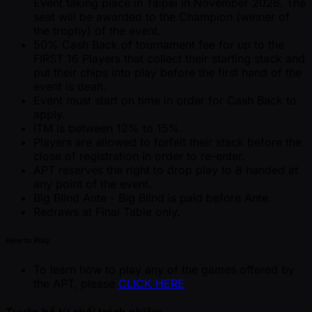
Event taking place in Taipei in November 2026. The
seat will be awarded to the Champion (winner of
the trophy) of the event.
50% Cash Back of tournament fee for up to the
FIRST 16 Players that collect their starting stack and
put their chips into play before the first hand of the
event is dealt.
Event must start on time in order for Cash Back to
apply.
ITM is between 12% to 15%.
Players are allowed to forfeit their stack before the
close of registration in order to re-enter.
APT reserves the right to drop play to 8 handed at
any point of the event.
Big Blind Ante - Big Blind is paid before Ante.
Redraws at Final Table only.
How to Play
To learn how to play any of the games offered by
the APT, please
CLICK HERE