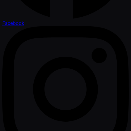
Facebook