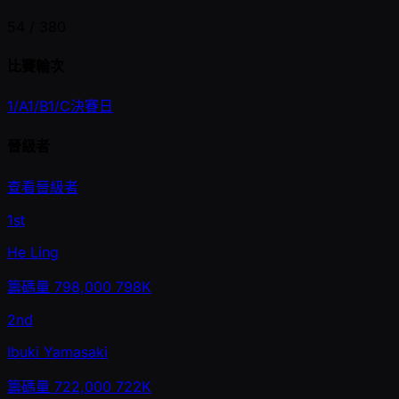
54 /
380
比賽輪次
1/A
1/B
1/C
決賽日
晉級者
查看晉級者
1st
He Ling
籌碼量
798,000
798K
2nd
Ibuki Yamasaki
籌碼量
722,000
722K