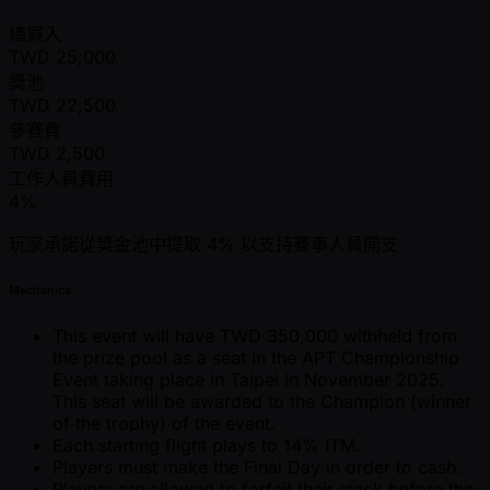
總買入
TWD
25,000
獎池
TWD
22,500
參賽費
TWD
2,500
工作人員費用
4%
玩家承諾從獎金池中提取 4% 以支持賽事人員開支
Mechanics
This event will have TWD 350,000 withheld from
the prize pool as a seat in the APT Championship
Event taking place in Taipei in November 2025.
This seat will be awarded to the Champion (winner
of the trophy) of the event.
Each starting flight plays to 14% ITM.
Players must make the Final Day in order to cash.
Players are allowed to forfeit their stack before the