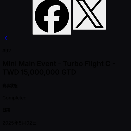
#92
Mini Main Event - Turbo Flight C -
TWD 15,000,000 GTD
賽事狀態
Completed
日期
2025年5月02日