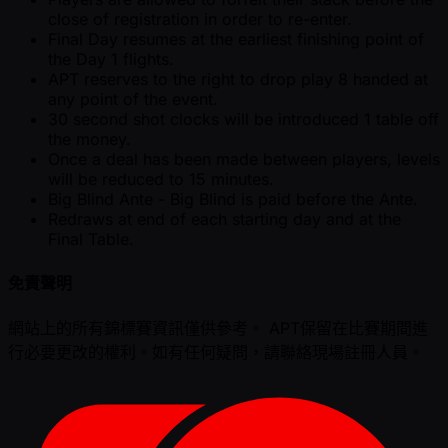
close of registration in order to re-enter.
Final Day resumes at the earliest finishing point of
the Day 1 flights.
APT reserves to the right to drop play 8 handed at
any point of the event.
30 second shot clocks will be introduced 1 table off
the money.
Once a deal has been made between players, levels
will be reduced to 15 minutes.
Big Blind Ante - Big Blind is paid before the Ante.
Redraws at end of each starting day and at the
Final Table.
免責聲明
網站上的所有錦標賽資訊僅供參考。 APT保留在比賽期間進
行必要更改的權利。如有任何疑問，請聯絡現場註冊人員。