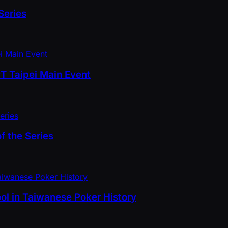
Series
PT Taipei Main Event
f the Series
ol in Taiwanese Poker History