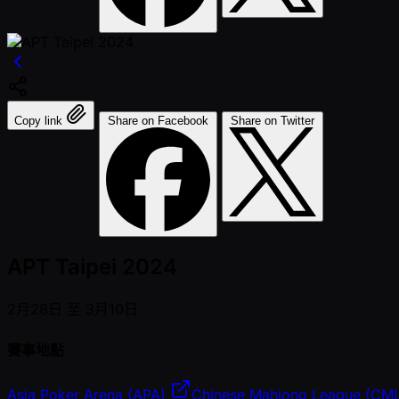
Copy link
Share on Facebook
Share on Twitter
APT Taipei 2024
2月28日 至 3月10日
賽事地點
Asia Poker Arena (APA)
Chinese Mahjong League (CM