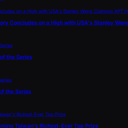
tory Concludes on a High with USA's Stanley Weng
of the Series
f the Series
ming Taiwan's Richest-Ever Top Prize