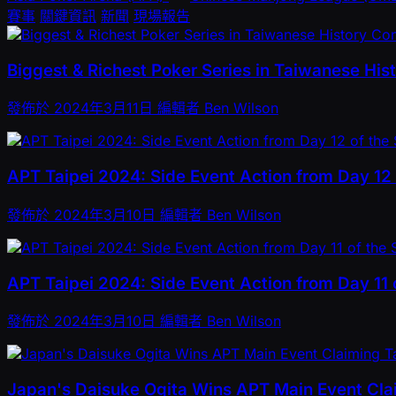
賽事
關鍵資訊
新聞
現場報告
Biggest & Richest Poker Series in Taiwanese His
發佈於
2024年3月11日
編輯者
Ben Wilson
APT Taipei 2024: Side Event Action from Day 12 
發佈於
2024年3月10日
編輯者
Ben Wilson
APT Taipei 2024: Side Event Action from Day 11 o
發佈於
2024年3月10日
編輯者
Ben Wilson
Japan's Daisuke Ogita Wins APT Main Event Clai