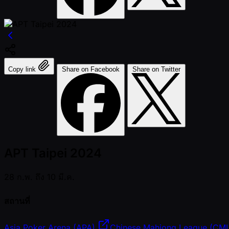
Copy link
Share on Facebook
Share on Twitter
APT Taipei 2024
28 ก.พ. ถึง 10 มี.ค.
สถานที่
Asia Poker Arena (APA)
Chinese Mahjong League (CM