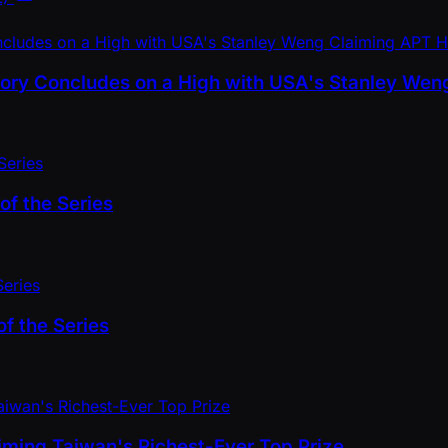
tory Concludes on a High with USA's Stanley Weng
of the Series
f the Series
ming Taiwan's Richest-Ever Top Prize