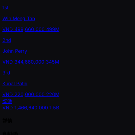
1st
Win Meng Tan
VND
498,660,000
499M
2nd
John Perry
VND
344,660,000
345M
3rd
Kunal Patni
VND
220,000,000
220M
獎池
VND
1,466,640,000
1.5B
詳情
賽事狀態