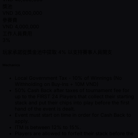
獎池
VND
36,000,000
參賽費
VND
4,000,000
工作人員費用
3%
玩家承諾從獎金池中提取 4% 以支持賽事人員開支
Mechanics
Local Government Tax - 10% of Winnings (No
Withholding on Buy-Ins + 10M VND)
50% Cash Back after taxes of tournament fee for
up to the FIRST 24 Players that collect their starting
stack and put their chips into play before the first
hand of the event is dealt.
Event must start on time in order for Cash Back to
apply.
ITM is between 12% to 15%.
Players are allowed to forfeit their stack before the