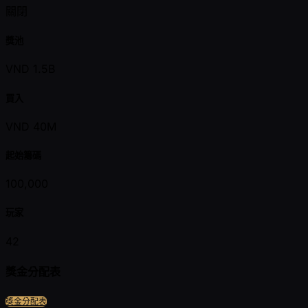
關閉
獎池
VND 1.5B
買入
VND 40M
起始籌碼
100,000
玩家
42
獎金分配表
獎金分配表