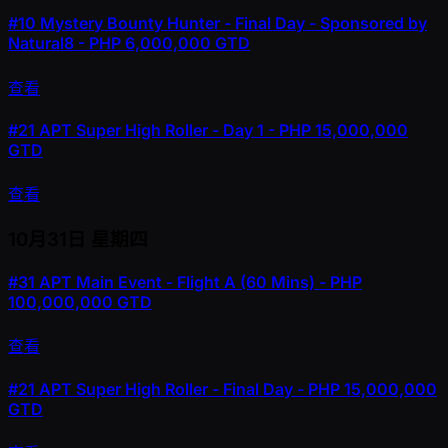
#10
Mystery Bounty Hunter - Final Day - Sponsored by
Natural8 - PHP 6,000,000 GTD
查看
#21
APT Super High Roller - Day 1 - PHP 15,000,000
GTD
查看
10月31日
星期四
#31
APT Main Event - Flight A (60 Mins) - PHP
100,000,000 GTD
查看
#21
APT Super High Roller - Final Day - PHP 15,000,000
GTD