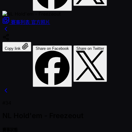
賽事列表
官方照片
Copy link
Share on Facebook
Share on Twitter
#34
NL Hold'em - Freezeout
賽事狀態