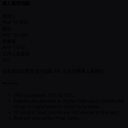
買入費用明細
總買入
PHP
12,000
獎池
PHP
10,560
參賽費
PHP
1,440
工作人員費用
3%
玩家承諾從獎金池中提取 4% 以支持賽事人員開支
Mechanics
ITM is between 12% to 15%.
Players are allowed to forfeit their stack before the
close of registration in order to re-enter.
15 second shot clocks are introduced at the start.
Redraw only at the Final Table.