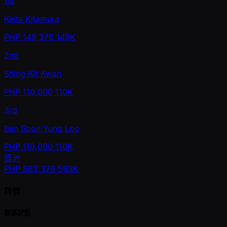
1st
Keita Kitamura
PHP
149,376
149K
2nd
Shing Kit Kwan
PHP
110,000
110K
3rd
Ben Soon Yung Loo
PHP
110,000
110K
獎池
PHP
563,376
563K
詳情
賽事狀態