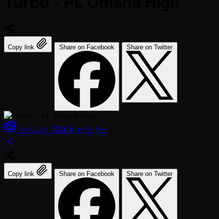
Turbo - PL Omaha High
Copy link
Share on Facebook
Share on Twitter
イベント
写真ギャラリー
Copy link
Share on Facebook
Share on Twitter