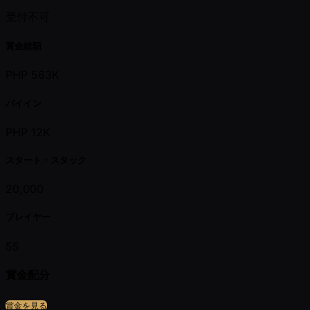
受付不可
賞金総額
PHP 563K
バイイン
PHP 12K
スタート・スタック
20,000
プレイヤー
55
賞金配分
賞金を見る