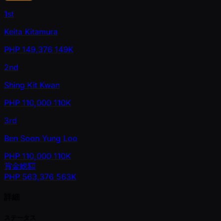
1st
Keita Kitamura
PHP
149,376
149K
2nd
Shing Kit Kwan
PHP
110,000
110K
3rd
Ben Soon Yung Loo
PHP
110,000
110K
賞金総額
PHP
563,376
563K
詳細
ステータス