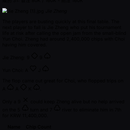
級別 31: 盲注 80K / 160K
- 前注 160K
Jie Zheng
The players are busting quickly at this final table. The
next player to fall is Jie Zheng who put his tournament
life at risk after calling the open jam from the small-blind
Yun Choi. Zheng had around 2,400,000 chips with Choi
having him covered.
Jie Zheng:
9
9
Yun Choi:
A
J
The flop came out great for Choi, who flopped trips on
A
A
K
.
Only a
9
could keep Zheng alive but no help arrived
on the
5
turn and
7
river to eliminate him in 7th
for KRW 11,400,000.
Name
Chip Count