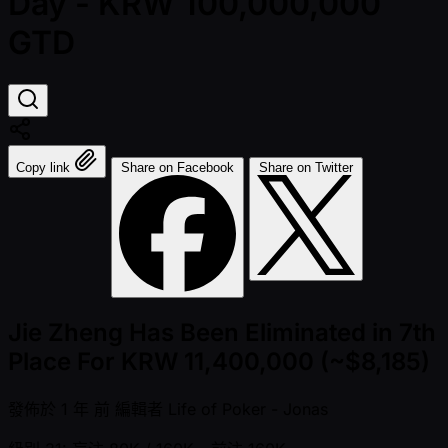
Day - KRW 100,000,000
GTD
Copy link
Share on Facebook
Share on Twitter
Jie Zheng Has Been Eliminated in 7th
Place For KRW 11,400,000 (~$8,185)
發佈於
1 年 前
編輯者
Life of Poker - Jonas