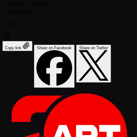
Yun Choi
5,300,000
Jie Zheng
0
分享:
Copy link
Share on Facebook
Share on Twitter