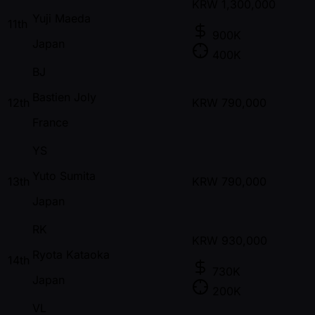
KRW
1,300,000
Yuji Maeda
11th
900K
Japan
400K
BJ
Bastien Joly
12th
KRW
790,000
France
YS
Yuto Sumita
13th
KRW
790,000
Japan
RK
KRW
930,000
Ryota Kataoka
14th
730K
Japan
200K
VL