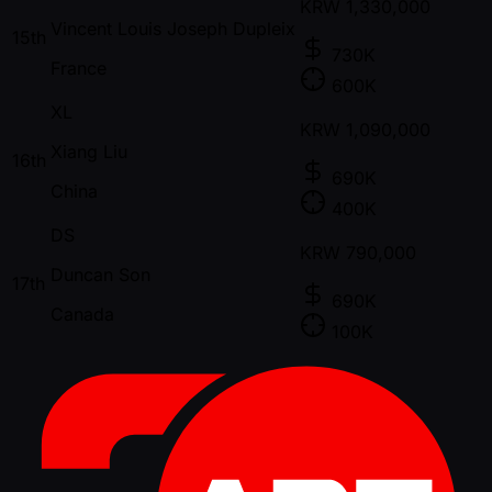
KRW
1,330,000
Vincent Louis Joseph Dupleix
15th
730K
France
600K
XL
KRW
1,090,000
Xiang Liu
16th
690K
China
400K
DS
KRW
790,000
Duncan Son
17th
690K
Canada
100K