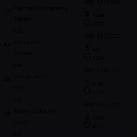
KRW
4,970,000
Kajornnut Prirungrueng
3rd
4.9M
Thailand
100K
CS
KRW
4,530,000
Carlos Shiu
4th
4M
Canada
500K
HW
KRW
3,750,000
Hongjie Wang
5th
3.3M
China
500K
NS
KRW
2,970,000
Nobuhide Sakuma
6th
2.6M
Japan
400K
AM