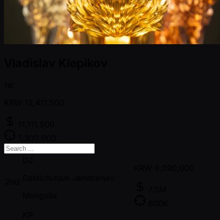
Vladislav Klepikov
1st
KRW
12,411,500
11,111,500
1,300,000
DJ
KRW
8,090,000
Dalaichuluun Jamsranjav
2nd
7.5M
Mongolia
600K
KP