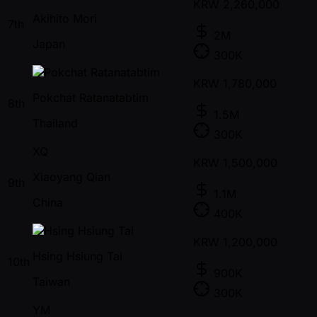
KRW
2,260,000
Akihito Mori
7th
2M
Japan
300K
KRW
1,780,000
Pokchat Ratanatabtim
8th
1.5M
Thailand
300K
XQ
KRW
1,500,000
Xiaoyang Qian
9th
1.1M
China
400K
KRW
1,200,000
Hsing Hsiung Tai
10th
900K
Taiwan
300K
YM