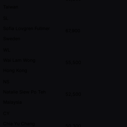
Taiwan
SL
Sofia Lovgren Fullmer
67,900
Sweden
WL
Wai Lam Wong
55,500
Hong Kong
NS
Natalie Siew Po Teh
52,500
Malaysia
CY
Chia Yu Chang
50,300