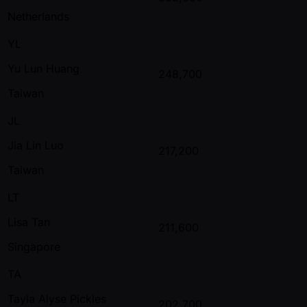
Netherlands
YL
Yu Lun Huang
248,700
Taiwan
JL
Jia Lin Luo
217,200
Taiwan
LT
Lisa Tan
211,600
Singapore
TA
Tayla Alyse Pickles
202,700