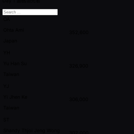
Day 1
籌碼領先者
OA
Ohta Ami
352,600
Japan
YH
Yu Han Su
326,900
Taiwan
YJ
Yi Jhen Ke
306,000
Taiwan
ST
Shandy Thjoi Jeng Wong
302,000