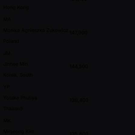
Hong Kong
MA
Monika Agnieszka Zukowicz
147,900
Poland
JM
Jinhee Min
144,500
Korea, South
YP
Yotaka Phutiya
138,400
Thailand
MK
Minjeong Kim
135,600