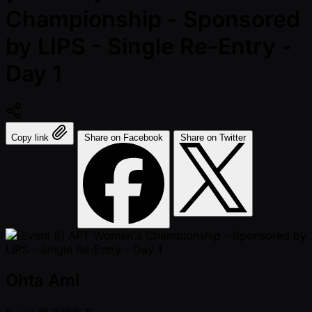
Championship - Sponsored
by LIPS - Single Re-Entry -
Day 1
Copy link
Share on Facebook
Share on Twitter
Ohta Ami