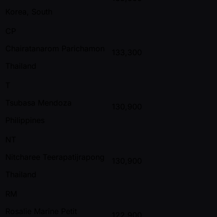
Korea, South
CP
Chairatanarom Parichamon
133,300
Thailand
T
Tsubasa Mendoza
130,900
Philippines
NT
Nitcharee Teerapatijrapong
130,900
Thailand
RM
Rosalie Marine Petit
122,900