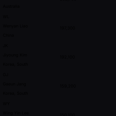
Australia
WL
Wenyan Liao
197,300
China
JK
Jiyoung Kim
192,100
Korea, South
GJ
Gaeun Jang
159,200
Korea, South
WY
Wing Yin Lee
150,100