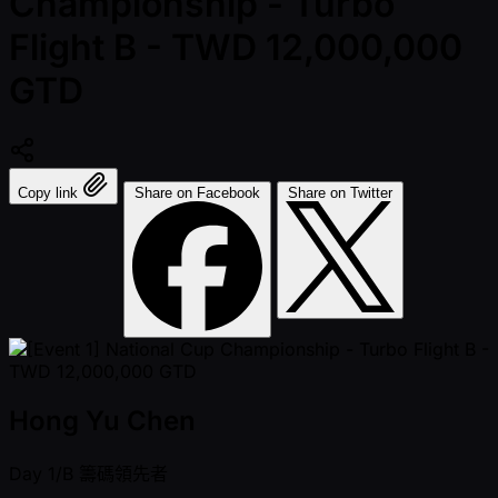
Championship - Turbo
Flight B - TWD 12,000,000
GTD
Copy link
Share on Facebook
Share on Twitter
Hong Yu Chen
Day 1/B
籌碼領先者