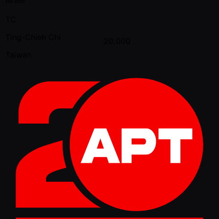
TC
Ting-Chieh Chi
20,000
Taiwan