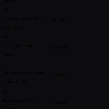
YC
Yim Colman Ka Wing
247,000
Hong Kong
YC
Yu Chung Chang
240,000
Taiwan
TP
Tanupat Punjarojanakul
194,000
United States
SC
Shao-Kang Chien
178,000
Taiwan