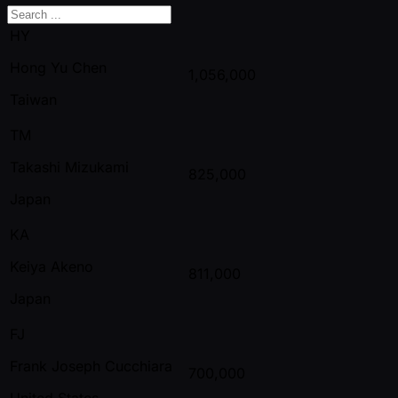
HY
Hong Yu Chen
1,056,000
Taiwan
TM
Takashi Mizukami
825,000
Japan
KA
Keiya Akeno
811,000
Japan
FJ
Frank Joseph Cucchiara
700,000
United States