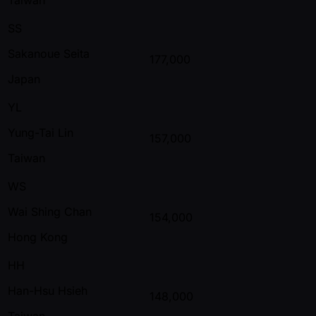
SS
Sakanoue Seita
177,000
Japan
YL
Yung-Tai Lin
157,000
Taiwan
WS
Wai Shing Chan
154,000
Hong Kong
HH
Han-Hsu Hsieh
148,000
Taiwan