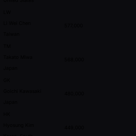
LW
Li Wei Chen
577,000
Taiwan
TM
Takato Miwa
568,000
Japan
GK
Goichi Kawasaki
480,000
Japan
HK
Hyosung Kim
449,000
Korea, South