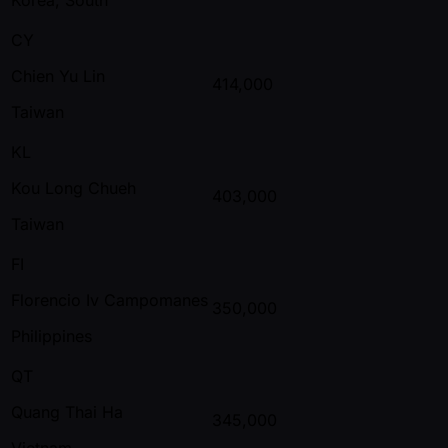
CY
Chien Yu Lin
414,000
Taiwan
KL
Kou Long Chueh
403,000
Taiwan
FI
Florencio Iv Campomanes
350,000
Philippines
QT
Quang Thai Ha
345,000
Vietnam