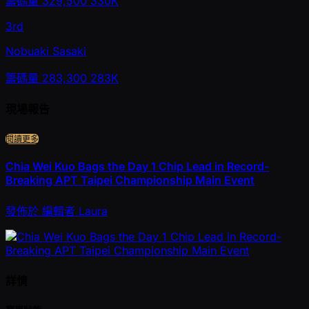
籌碼量
329,500
330K
3rd
Nobuaki Sasaki
籌碼量
283,300
283K
現場報告
閱讀更多
Chia Wei Kuo Bags the Day 1 Chip Lead in Record-
Breaking APT Taipei Championship Main Event
發佈於
編輯者
Laura
詳情