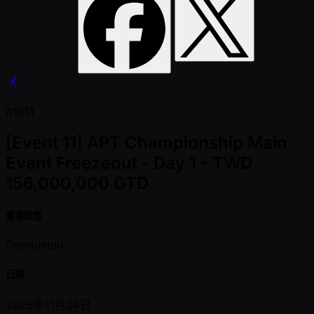
#1011
[Event 11] APT Championship Main
Event Freezeout - Day 1 - TWD
156,000,000 GTD
賽事狀態
Completed
日期
2025年11月24日