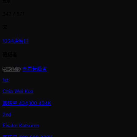
玩家
343 /
671
天
1
2
3
4
決賽日
晉級者
查看晉級者
獎金分配表
1st
Chia Wei Kuo
籌碼量
434,100
434K
2nd
Eisuke Katsuren