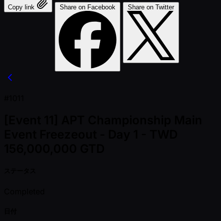
Copy link
Share on Facebook
Share on Twitter
#1011
[Event 11] APT Championship Main
Event Freezeout - Day 1 - TWD
156,000,000 GTD
ステータス
Completed
日付