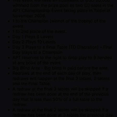
This event will have an equivalent of USD 20,000
withheld from the prize pool as two (2) seats in the
APT Championship Event taking place in Taipei in
November 2026.
1 to the Champion (winner of the trophy) of the
event.
1 to 2nd place of the event.
Day 1 Plays 8 Levels
Day 2 Plays 10 Levels
Day 3 Plays to a Final Table (TD Discretion) - Final
Day plays to a Champion
APT reserves to the right to drop play to 8 handed
at any point of the event.
Big Blind Ante - Big blind is paid before the ante.
Redraws at the end of each day of play, then
redraws will happen at the final 3 tables, 2 tables
and the Final Table.
A redraw at the final 3 tables will be skipped if a
redraw has been done at the end of the previous
day that is less than 50% of a full table to the
redraw.
A redraw at the final 2 tables will be skipped if a
redraw has been done at 3 tables the previous day.