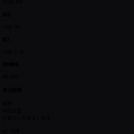
11:45 PM
獎池
USD 1M
買入
USD 3.3K
起始籌碼
40,000
盲注結構
級別
時間長度
小盲注 / 大盲注 / 前注
1
60 分鐘