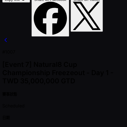
#1007
[Event 7] Natural8 Cup
Championship Freezeout - Day 1 -
TWD 35,000,000 GTD
賽事狀態
Scheduled
日期