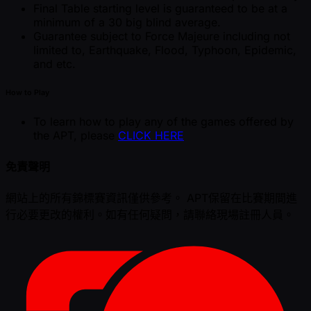
Final Table starting level is guaranteed to be at a
minimum of a 30 big blind average.
Guarantee subject to Force Majeure including not
limited to, Earthquake, Flood, Typhoon, Epidemic,
and etc.
How to Play
To learn how to play any of the games offered by
the APT, please
CLICK HERE
免責聲明
網站上的所有錦標賽資訊僅供參考。 APT保留在比賽期間進
行必要更改的權利。如有任何疑問，請聯絡現場註冊人員。