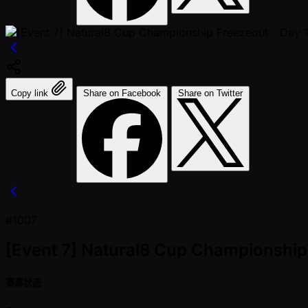
Copy link
Share on Facebook
Share on Twitter
#1007
[Event 7] Natural8 Cup Championship
赛事状态