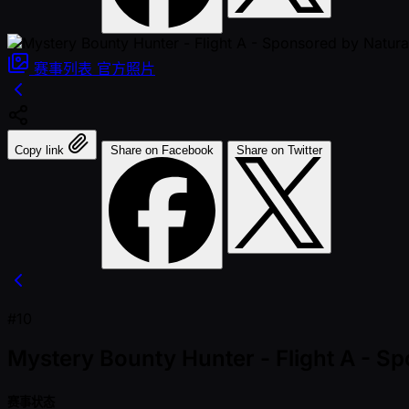
赛事列表
官方照片
Copy link
Share on Facebook
Share on Twitter
#10
Mystery Bounty Hunter - Flight A - 
赛事状态