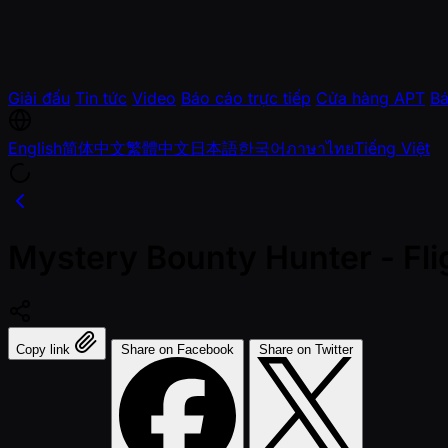
Giải đấu
Tin tức
Video
Báo cáo trực tiếp
Cửa hàng APT
Bá
English
简体中文
繁體中文
日本語
한국어
ภาษาไทย
Tiếng Việt
Mystery Bounty Hunter - Fl
Copy link
Share on Facebook
Share on Twitter