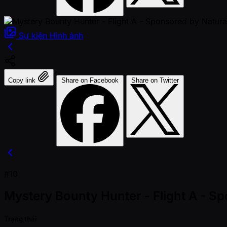
Sự kiện
Hình ảnh
Copy link
Share on Facebook
Share on Twitter
#10
Mystery Bounty Hunter - Flight A - 
Trạng thái