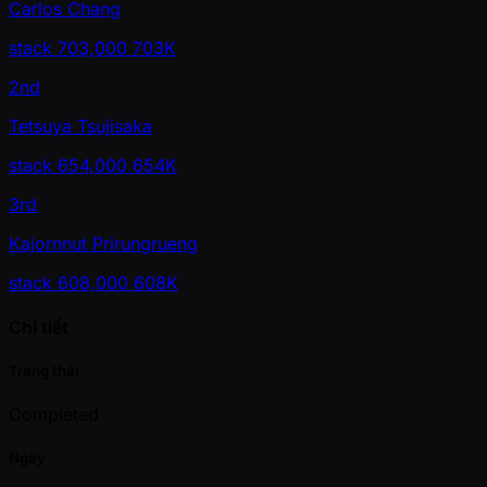
Carlos Chang
stack
703,000
703K
2nd
Tetsuya Tsujisaka
stack
654,000
654K
3rd
Kajornnut Prirungrueng
stack
608,000
608K
Chi tiết
Trạng thái
Completed
Ngày