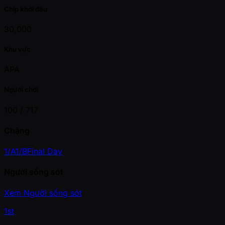
Chip khởi đầu
30,000
Khu vực
APA
Người chơi
100 /
717
Chặng
1/A
1/B
Final Day
Người sống sót
Xem Người sống sót
1st