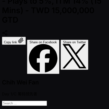
- Plays to 5%, ITM 14% (15
Mins) - TWD 15,000,000
GTD
Copy link
Share on Facebook
Share on Twitter
Chih Wei Fan
Day 1/C
筹码领先者
CW