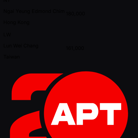
Ngai Yeung Edmond Chim
180,000
Hong Kong
LW
Lun Wei Chang
161,000
Taiwan