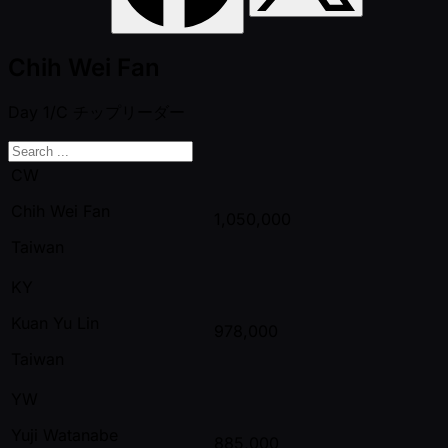
Chih Wei Fan
Day 1/C
チップリーダー
CW
Chih Wei Fan
1,050,000
Taiwan
KY
Kuan Yu Lin
978,000
Taiwan
YW
Yuji Watanabe
885,000