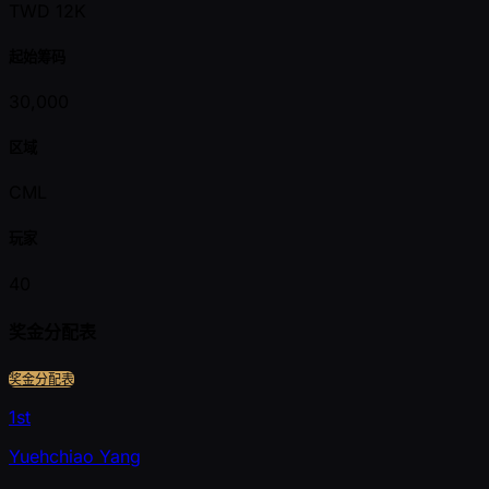
TWD 12K
起始筹码
30,000
区域
CML
玩家
40
奖金分配表
奖金分配表
1st
Yuehchiao Yang