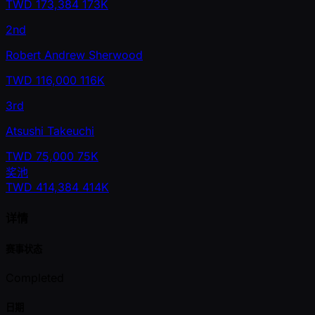
TWD
173,384
173K
2nd
Robert Andrew Sherwood
TWD
116,000
116K
3rd
Atsushi Takeuchi
TWD
75,000
75K
奖池
TWD
414,384
414K
详情
赛事状态
Completed
日期