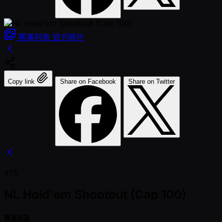
赛事列表
官方照片
Copy link
Share on Facebook
Share on Twitter
#75
NL Hold'em Shootout (Cap 100)
赛事状态