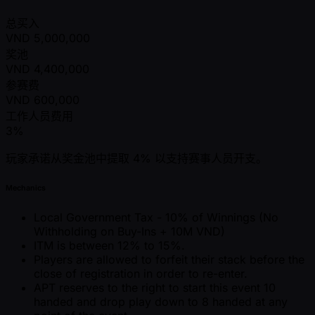
总买入
VND
5,000,000
奖池
VND
4,400,000
参赛费
VND
600,000
工作人员费用
3%
玩家承诺从奖金池中提取 4% 以支持赛事人员开支。
Mechanics
Local Government Tax - 10% of Winnings (No
Withholding on Buy-Ins + 10M VND)
ITM is between 12% to 15%.
Players are allowed to forfeit their stack before the
close of registration in order to re-enter.
APT reserves to the right to start this event 10
handed and drop play down to 8 handed at any