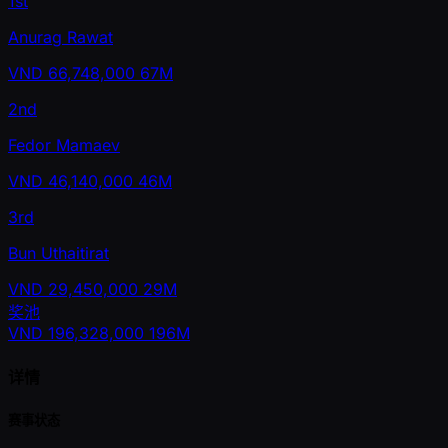
1st
Anurag Rawat
VND
66,748,000
67M
2nd
Fedor Mamaev
VND
46,140,000
46M
3rd
Bun Uthaitirat
VND
29,450,000
29M
奖池
VND
196,328,000
196M
详情
赛事状态