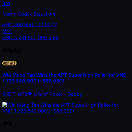
3rd
Martin Godsk Stausholm
VND
806,650,000
807M
奖池
VND
5,761,800,000
5.8B
现场报告
阅读更多
Win Meng Tan Wins the APT Super High Roller for VND
1,728,540,000 (~$68,050)
发布于
编辑者
Life of Poker - Gabby
详情