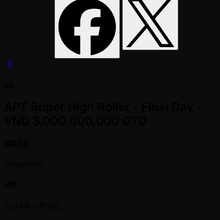
#6
APT Super High Roller - Final Day -
VND 3,000,000,000 GTD
赛事状态
Completed
日期
2024年11月10日