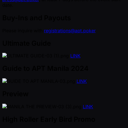
date.
Buy-Ins and Payouts
Please inquire with
registrations@apt.poker
Ultimate Guide
LINK
Guide to APT Manila 2024
LINK
Preview
LINK
High Roller Early Bird Promo