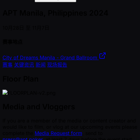
APT Manila, Philippines 2024
10月28日 至 11月7日
赛事地点
City of Dreams Manila - Grand Ballroom
赛事
关键资讯
新闻
现场报告
Floor Plan
Media and Vloggers
If you are a member of the media or content creator and
would like to film, or vlog at our upcoming events please
complete the
Media Request form
, send to
press@apt.poker
, at least 7 days before the event start