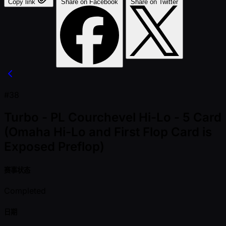
Copy link
Share on Facebook
Share on Twitter
#38
Turbo - PL Courchevel Hi-Lo - 5 Card
(Omaha Hi-Lo and First Flop Card is
Exposed Preflop)
赛事状态
Completed
日期