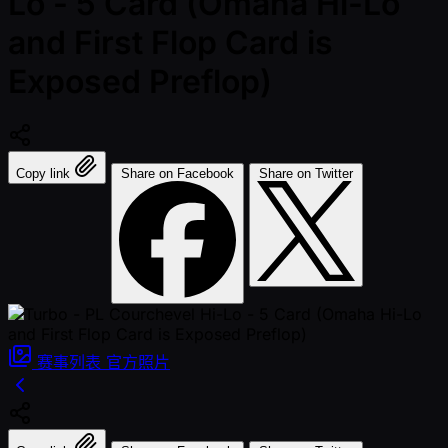
Lo - 5 Card (Omaha Hi-Lo
and First Flop Card is
Exposed Preflop)
Copy link
Share on Facebook
Share on Twitter
赛事列表
官方照片