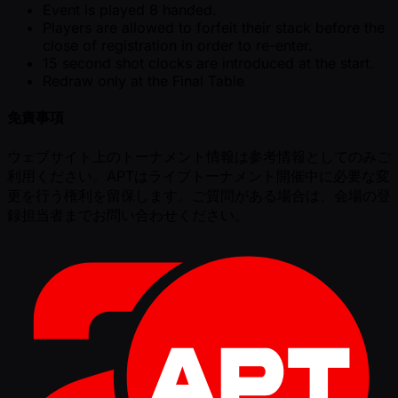
Event is played 8 handed.
Players are allowed to forfeit their stack before the
close of registration in order to re-enter.
15 second shot clocks are introduced at the start.
Redraw only at the Final Table
免責事項
ウェブサイト上のトーナメント情報は参考情報としてのみご
利用ください。APTはライブトーナメント開催中に必要な変
更を行う権利を留保します。ご質問がある場合は、会場の登
録担当者までお問い合わせください。