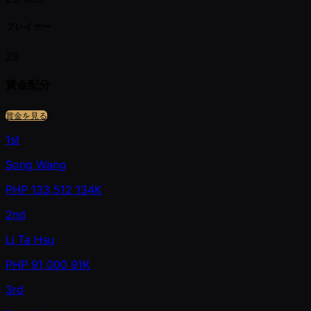
プレイヤー
28
賞金配分
賞金を見る
1st
Song Wang
PHP
133,512
134K
2nd
Li Ta Hsu
PHP
91,000
91K
3rd