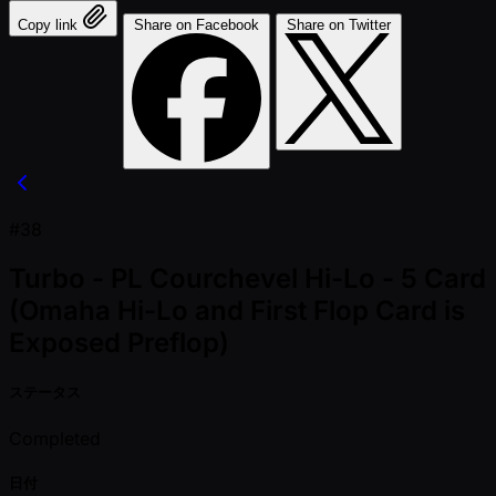
Copy link
Share on Facebook
Share on Twitter
#38
Turbo - PL Courchevel Hi-Lo - 5 Card
(Omaha Hi-Lo and First Flop Card is
Exposed Preflop)
ステータス
Completed
日付