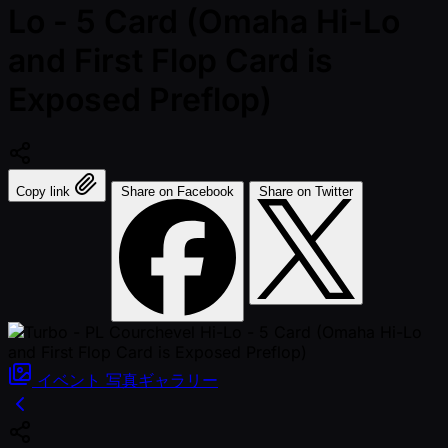
Lo - 5 Card (Omaha Hi-Lo
and First Flop Card is
Exposed Preflop)
Copy link
Share on Facebook
Share on Twitter
イベント
写真ギャラリー