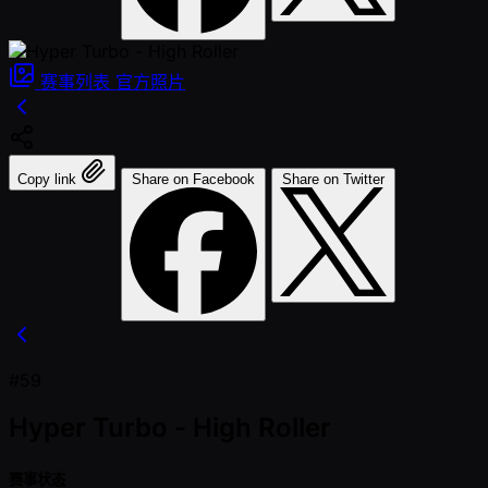
赛事列表
官方照片
Copy link
Share on Facebook
Share on Twitter
#59
Hyper Turbo - High Roller
赛事状态