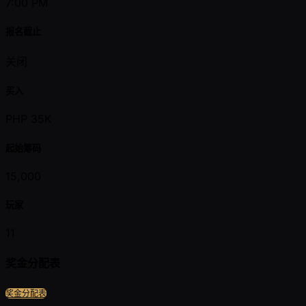
7:00 PM
报名截止
关闭
买入
PHP 35K
起始筹码
15,000
玩家
11
奖金分配表
奖金分配表