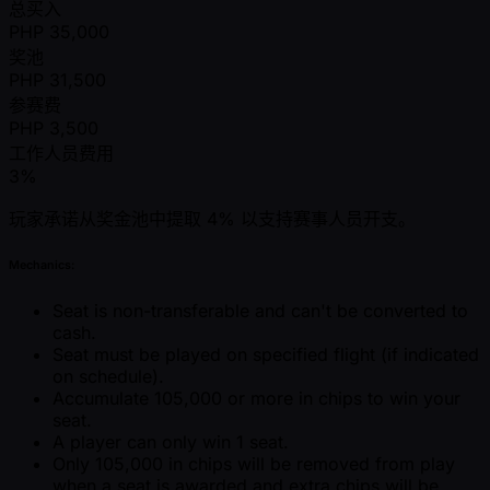
总买入
PHP
35,000
奖池
PHP
31,500
参赛费
PHP
3,500
工作人员费用
3%
玩家承诺从奖金池中提取 4% 以支持赛事人员开支。
Mechanics:
Seat is non-transferable and can't be converted to
cash.
Seat must be played on specified flight (if indicated
on schedule).
Accumulate 105,000 or more in chips to win your
seat.
A player can only win 1 seat.
Only 105,000 in chips will be removed from play
when a seat is awarded and extra chips will be