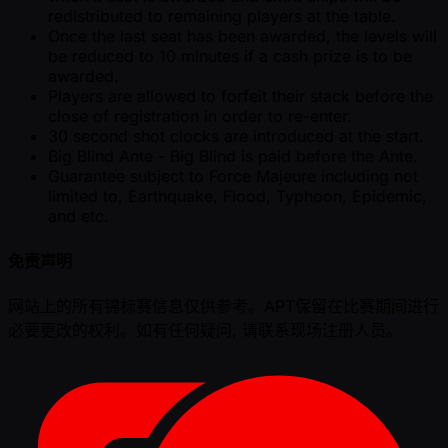
redistributed to remaining players at the table.
Once the last seat has been awarded, the levels will
be reduced to 10 minutes if a cash prize is to be
awarded.
Players are allowed to forfeit their stack before the
close of registration in order to re-enter.
30 second shot clocks are introduced at the start.
Big Blind Ante - Big Blind is paid before the Ante.
Guarantee subject to Force Majeure including not
limited to, Earthquake, Flood, Typhoon, Epidemic,
and etc.
免责声明
网站上的所有锦标赛信息仅供参考。APT保留在比赛期间进行
必要更改的权利。如有任何疑问, 请联系现场注册人员。