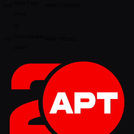
Yisha Chen
2nd
KRW
1,130,000
China
SH
Shiori Harada
3rd
KRW
700,000
Japan