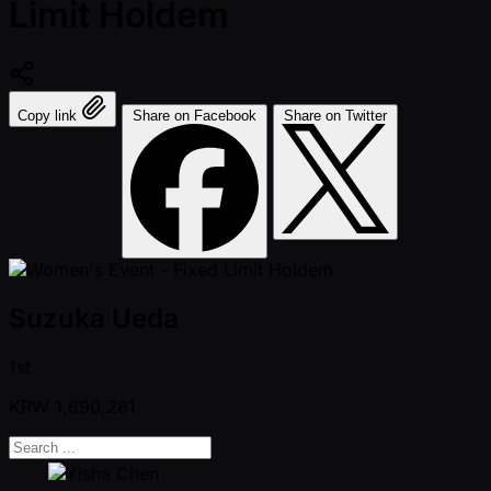
Limit Holdem
Copy link
Share on Facebook
Share on Twitter
Suzuka Ueda
1st
KRW
1,690,281