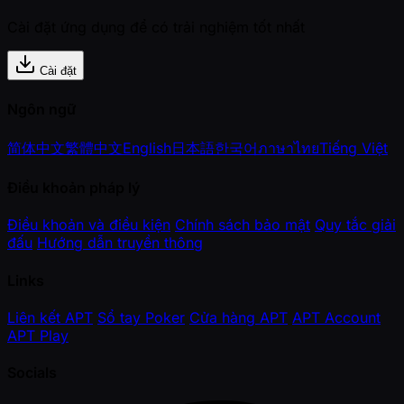
Cài đặt ứng dụng để có trải nghiệm tốt nhất
Cài đặt
Ngôn ngữ
简体中文
繁體中文
English
日本語
한국어
ภาษาไทย
Tiếng Việt
Điều khoản pháp lý
Điều khoản và điều kiện
Chính sách bảo mật
Quy tắc giải
đấu
Hướng dẫn truyền thông
Links
Liên kết APT
Sổ tay Poker
Cửa hàng APT
APT Account
APT Play
Socials