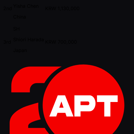
Yisha Chen
2nd
KRW
1,130,000
China
SH
Shiori Harada
3rd
KRW
700,000
Japan