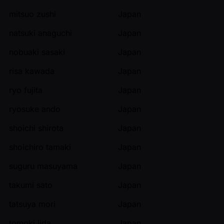
mitsuo zushi
Japan
natsuki anaguchi
Japan
nobuaki sasaki
Japan
risa kawada
Japan
ryo fujita
Japan
ryosuke ando
Japan
shoichi shirota
Japan
shoichiro tamaki
Japan
suguru masuyama
Japan
takumi sato
Japan
tatsuya mori
Japan
tomoki iida
Japan