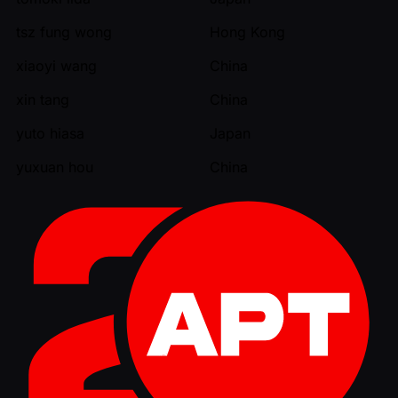
tsz fung wong
Hong Kong
xiaoyi wang
China
xin tang
China
yuto hiasa
Japan
yuxuan hou
China