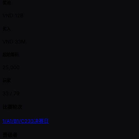
奖池
VND 12B
买入
VND 33M
起始筹码
25,000
玩家
33 /
79
比赛轮次
1/A
1/B
1/C
2
3
3
决赛日
晋级者