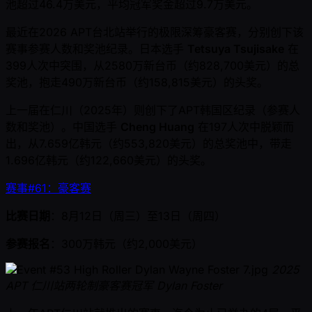
池超过46.4万美元，平均冠军奖金超过9.7万美元。
最近在2026 APT台北站举行的极限深筹豪客赛，分别创下该
赛事参赛人数和奖池纪录。日本选手
Tetsuya Tsujisake
在
399人次中突围，从2580万新台币（约828,700美元）的总
奖池，抱走490万新台币（约158,815美元）的头奖。
上一届在仁川（2025年）则创下了APT韩国区纪录（参赛人
数和奖池）。中国选手
Cheng Huang
在197人次中脱颖而
出，从7.659亿韩元（约553,820美元）的总奖池中，带走
1.696亿韩元（约122,660美元）的头奖。
赛事#61：豪客赛
比赛日期
：8月12日（周三）至13日（周四）
参赛报名
：300万韩元（约2,000美元）
2025
APT 仁川站两轮制豪客赛冠军 Dylan Foster