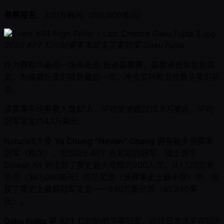
参赛报名
：300万韩元（约2,000美元）
2025 APT 仁川站豪客末班车卫冕冠军 Gaku Fujita
作为赛程中最后一场非高速/极速豪客赛，豪客末班车名副其
实，为高额玩家们提供最后一次，冲击奖杯和五位数头奖的机
会。
该赛事平均参赛人数87人，平均奖池超过15.8万美元，平均
冠军奖金约4.1万美元。
Natural8大使
Yu Chung "Nevan" Chang
拥有最多该赛事
冠军（两次），但2025 APT 台北站的冠军、瑞士选手
Dinesh Alt 则击败了赛史最大规模的200人次，从1,120万新
台币（367,060美元）的总奖池（该赛事史上最丰厚）中，收
获了赛史上最高冠军奖金——240万新台币（81,240美
元）。
Gaku Fujita
是 APT 仁川站的卫冕冠军，这位日本选手在107