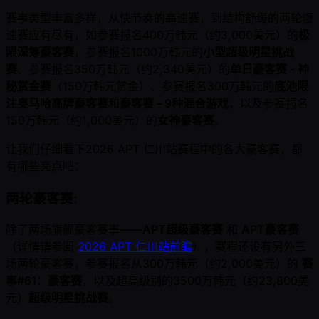
赛事类型丰富多样，从快节奏的高速赛，到结构舒缓的两轮慢
速赛应有尽有，如参赛报名400万韩元（约3,000美元）的
极
限深筹豪客赛
，参赛报名1000万韩元的
小型超级明星挑战
赛
、参赛报名350万韩元（约2,340美元）的
单日豪客赛 - 神
秘赏金赛
（150万韩元赏金）、参赛报名300万韩元的
底池限
注奥马哈高牌豪客赛
和
豪客赛 - 9种混合游戏
，以及参赛报名
150万韩元（约1,000美元）的
女神豪客赛
。
让我们仔细看下2026 APT 仁川站赛程中的各大豪客赛，都
有哪些亮点吧：
两轮豪客赛:
除了两场旗舰豪客赛事——
APT超级豪客赛
和
APT豪客赛
（详情请参阅
2026 APT 仁川站前瞻
），赛程还设有另外三
场两轮豪客赛，参赛报名从300万韩元（约2,000美元）的
赛
事#61：豪客赛
，以及超高级别的3500万韩元（约23,800美
元）
超级明星挑战赛
。