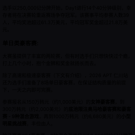
选手以250,000记分牌开始，Day1进行14个40分钟级别，幸
存者将在决赛轮重返赛场争夺冠军。该赛事平均参赛人数39
人，平均奖池超过61.3万美元，平均冠军奖金超过21.8万美
元。
单日类豪客赛:
大赛虽提供了丰富的两轮赛，但有时选手们只想快快过个瘾，
打上几个小时，抱个金狮和奖金就扬长而去。
除了高速和极速豪客赛（下文有介绍），2026 APT 仁川站
还为选手们准备了8场单日豪客赛，在保证结构质量的前提
下，一天之内即可完赛。
参赛报名从150万韩元（约1,000美元）的
女神豪客赛
，到
300万韩元（约2,000美元）的
底池限注奥马哈豪客赛和豪客
赛 - 9种混合游戏
，再到1000万韩元（约6,680美元）的
小型
明星挑战赛
，丰俭由人。