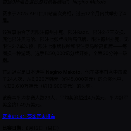
首届9种混合混合游戏豪客赛冠军 Nagino Makoto
赛事于2025 APT仁川站首次亮相，过去12个月内共举办了4
届。
该赛事融合了无限注德州扑克、限注Razz、限注2-7三次换、
底池限注奥马哈、限注七张牌梭哈高低牌、限注德州扑克、无
限注2-7单次换、限注七张牌梭哈和限注奥马哈高低牌——每
圈换一种游戏。选手以50,000记分牌开始，全程30分钟一级
别。
首届冠军是日本选手
Nagino Makoto
，他在赛事首秀中击败
了24人次，从6,220万韩元（约45,000美元）的总奖池中，
收获2,610万韩元（约18,900美元）的头奖。
该赛事平均参赛人数23人，平均奖池超过4万美元，平均冠军
奖金约1.49万美元。
赛事#104：豪客赛末班车
比赛日期
：8月16日（周日）