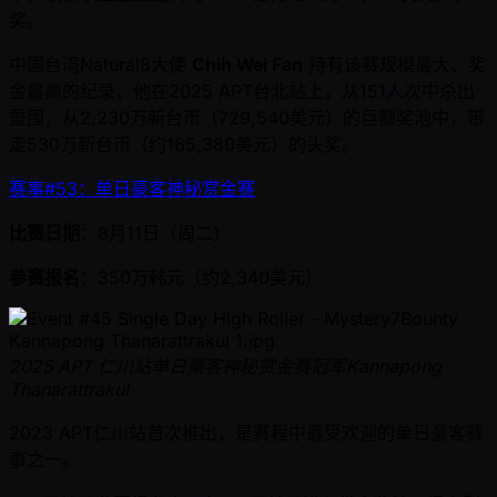
奖。
中国台湾Natural8大使
Chih Wei Fan
持有该赛规模最大、奖
金最高的纪录，他在2025 APT台北站上，从151人次中杀出
重围，从2,230万新台币（729,540美元）的巨额奖池中，带
走530万新台币（约165,380美元）的头奖。
赛事#53：单日豪客神秘赏金赛
比赛日期
：8月11日（周二）
参赛报名
：350万韩元（约2,340美元）
2025 APT 仁川站单日豪客神秘赏金赛冠军Kannapong
Thanarattrakul
2023 APT仁川站首次推出，是赛程中最受欢迎的单日豪客赛
事之一。