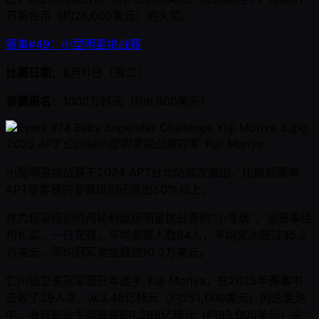
万新台币（约26,000美元）的头奖。
赛事#49：小型明星挑战赛
比赛日期
：8月11日（周二）
参赛报名
：1000万韩元（约6,800美元）
2025 APT 仁川站小型明星挑战赛冠军 Yuji Moriya
小型明星挑战赛于2024 APT台北站首次推出，比旗舰赛事
APT豪客赛的参赛级别还高出50%以上。
作为超豪级别的两轮制超级明星挑战赛的“小号版”，该赛事结
构扎实，一日完赛。平均参赛人数64人，平均奖池超过35.2
万美元，平均冠军奖金超过10.2万美元。
仁川站卫冕冠军是日本选手 Yuji Moriya，在2025年赛事中
击败了39人次，从3.48亿韩元（约251,000美元）的总奖池
中，收获职业生涯最高的1.288亿韩元（约93,000美元）头