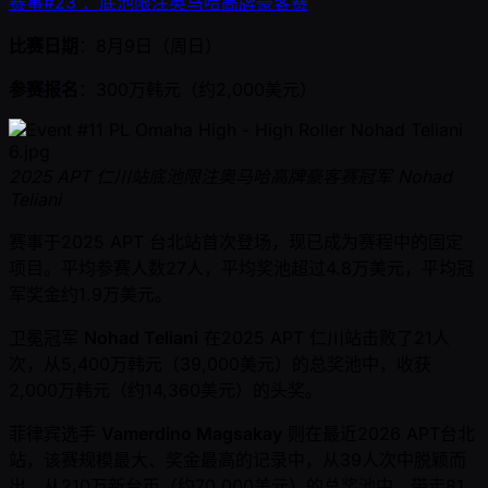
赛事#23 ：底池限注奥马哈高牌豪客赛
比赛日期
：8月9日（周日）
参赛报名
：300万韩元（约2,000美元）
2025 APT 仁川站底池限注奥马哈高牌豪客赛冠军 Nohad
Teliani
赛事于2025 APT 台北站首次登场，现已成为赛程中的固定
项目。平均参赛人数27人，平均奖池超过4.8万美元，平均冠
军奖金约1.9万美元。
卫冕冠军
Nohad Teliani
在2025 APT 仁川站击败了21人
次，从5,400万韩元（39,000美元）的总奖池中，收获
2,000万韩元（约14,360美元）的头奖。
菲律宾选手
Vamerdino Magsakay
则在最近2026 APT台北
站，该赛规模最大、奖金最高的记录中，从39人次中脱颖而
出，从210万新台币（约70,000美元）的总奖池中，带走81