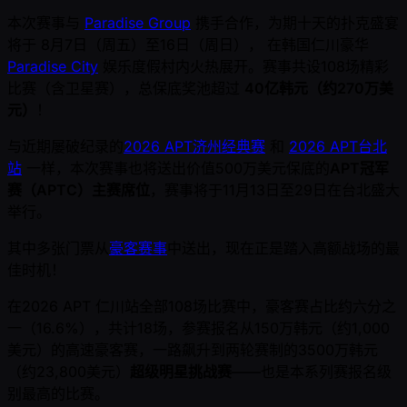
本次赛事与
Paradise Group
携手合作，为期十天的扑克盛宴
将于 8月7日（周五）至16日（周日）， 在韩国仁川豪华
Paradise City
娱乐度假村内火热展开。赛事共设108场精彩
比赛（含卫星赛），总保底奖池超过
40亿韩元（约270万美
元）
！
与近期屡破纪录的
2026 APT济州经典赛
和
2026 APT台北
站
一样，本次赛事也将送出价值500万美元保底的
APT冠军
赛（APTC）主赛席位
，赛事将于11月13日至29日在台北盛大
举行。
其中多张门票从
豪客赛事
中送出，现在正是踏入高额战场的最
佳时机！
在2026 APT 仁川站全部108场比赛中，豪客赛占比约六分之
一（16.6%），共计18场，参赛报名从150万韩元（约1,000
美元）的高速豪客赛，一路飙升到两轮赛制的3500万韩元
（约23,800美元）
超级明星挑战赛
——也是本系列赛报名级
别最高的比赛。