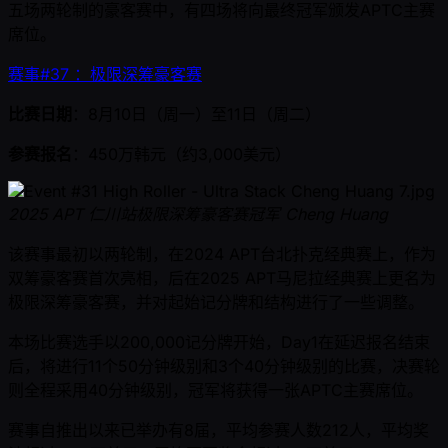
五场两轮制的豪客赛中，有四场将向最终冠军颁发APTC主赛
席位。
赛事#37 ：极限深筹豪客赛
比赛日期
：8月10日（周一）至11日（周二）
参赛报名
：450万韩元（约3,000美元）
2025 APT 仁川站极限深筹豪客赛冠军 Cheng Huang
该赛事最初以两轮制，在2024 APT台北扑克经典赛上，作为
双筹豪客赛首次亮相，后在2025 APT马尼拉经典赛上更名为
极限深筹豪客赛，并对起始记分牌和结构进行了一些调整。
本场比赛选手以200,000记分牌开始，Day1在延迟报名结束
后，将进行11个50分钟级别和3个40分钟级别的比赛，决赛轮
则全程采用40分钟级别，冠军将获得一张APTC主赛席位。
赛事自推出以来已举办有8届，平均参赛人数212人，平均奖