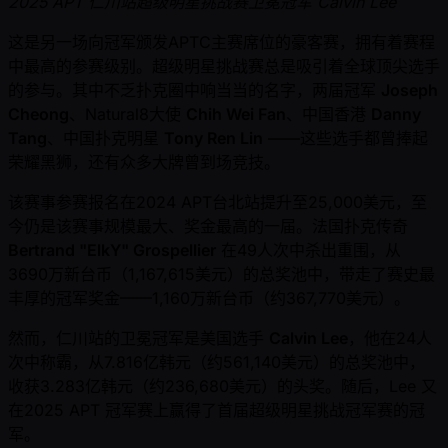
2025 APT 仁川站超级明星挑战赛卫冕冠军 Calvin Lee
这是另一场向冠军颁发APTC主赛席位的豪客赛，拥有着赛程
中最高的参赛级别。超级明星挑战赛总是吸引着全球顶尖选手
的参与。其中不乏扑克圈中响当当的名字，两届冠军
Joseph
Cheong
、Natural8大使
Chih Wei Fan
、中国香港
Danny
Tang
、中国扑克明星
Tony Ren Lin
——这些选手都曾捧起
荣耀黑狮，还有众多大牌曾到场竞技。
该赛事参赛报名在2024 APT台北站提升至25,000美元，至
今仍是该赛事规模最大、奖金最高的一届。法国扑克传奇
Bertrand "ElkY" Grospellier
在49人次中杀出重围，从
3690万新台币（1,167,615美元）的总奖池中，带走了赛史最
丰厚的冠军奖金——1,160万新台币（约367,770美元）。
然而，仁川站的卫冕冠军是美国选手
Calvin Lee
，他在24人
次中称霸，从7.816亿韩元（约561,140美元）的总奖池中，
收获3.283亿韩元（约236,680美元）的头奖。随后，Lee 又
在2025 APT 冠军赛上赢得了首届超级明星挑战冠军赛的冠
军。