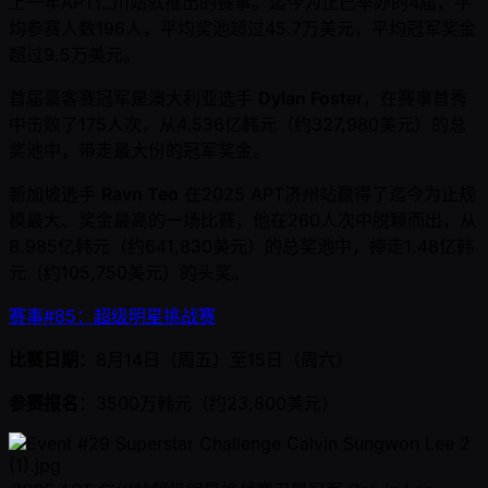
上一年APT仁川站就推出的赛事。迄今为止已举办的4届，平
均参赛人数196人，平均奖池超过45.7万美元，平均冠军奖金
超过9.5万美元。
首届豪客赛冠军是澳大利亚选手
Dylan Foster
，在赛事首秀
中击败了175人次，从4.536亿韩元（约327,980美元）的总
奖池中，带走最大份的冠军奖金。
新加坡选手
Ravn Teo
在2025 APT济州站赢得了迄今为止规
模最大、奖金最高的一场比赛，他在260人次中脱颖而出，从
8.985亿韩元（约641,830美元）的总奖池中，捧走1.48亿韩
元（约105,750美元）的头奖。
赛事#85：超级明星挑战赛
比赛日期
：8月14日（周五）至15日（周六）
参赛报名
：3500万韩元（约23,800美元）