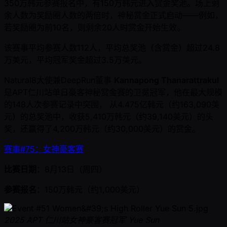
350万韩元参赛报名中，有150万韩元进入赏金奖池。场上剩
余人数为奖励圈人数的两倍时，神秘赏金正式启动——例如，
若奖励圈为前10名，则剩余20人时赏金开始生效。
该赛事平均参赛人数112人，平均总奖池（含赏金）超过24.8
万美元，平均冠军奖金超过3.5万美元。
Natural8大使兼DeepRun董事
Kannapong Thanarattrakul
是APT仁川站单日豪客神秘赏金赛的卫冕冠军，他在最大规模
的148人次参赛记录中突围， 从4.475亿韩元（约163,090美
元）的总奖池中，收获5,410万韩元（约39,140美元）的头
奖，还赢得了4,200万韩元（约30,000美元）的赏金。
赛事#75：女神豪客赛
比赛日期
：8月13日（周四）
参赛报名
：150万韩元（约1,000美元）
2025 APT 仁川站女神豪客赛冠军 Yue Sun