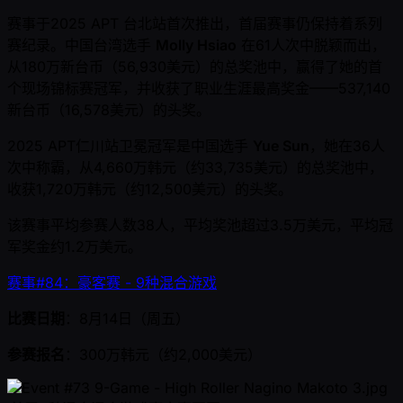
赛事于2025 APT 台北站首次推出，首届赛事仍保持着系列
赛纪录。中国台湾选手
Molly Hsiao
在61人次中脱颖而出，
从180万新台币（56,930美元）的总奖池中，赢得了她的首
个现场锦标赛冠军，并收获了职业生涯最高奖金——537,140
新台币（16,578美元）的头奖。
2025 APT仁川站卫冕冠军是中国选手
Yue Sun
，她在36人
次中称霸，从4,660万韩元（约33,735美元）的总奖池中，
收获1,720万韩元（约12,500美元）的头奖。
该赛事平均参赛人数38人，平均奖池超过3.5万美元，平均冠
军奖金约1.2万美元。
赛事#84：豪客赛 - 9种混合游戏
比赛日期
：8月14日（周五）
参赛报名
：300万韩元（约2,000美元）