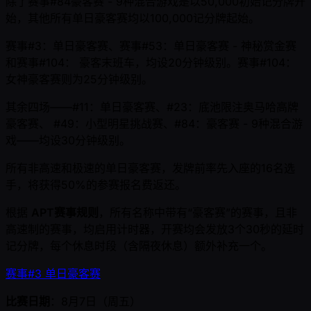
除了赛事#84豪客赛 - 9种混合游戏是以50,000初始记分牌开
始，其他所有单日豪客赛均以100,000记分牌起始。
赛事#3：单日豪客赛、赛事#53：单日豪客赛 - 神秘赏金赛
和赛事#104： 豪客末班车，均设20分钟级别。赛事#104：
女神豪客赛则为25分钟级别。
其余四场——#11：单日豪客赛、#23：底池限注奥马哈高牌
豪客赛、 #49：小型明星挑战赛、#84：豪客赛 - 9种混合游
戏——均设30分钟级别。
所有非高速和极速的单日豪客赛，发牌前率先入座的16名选
手，将获得50%的参赛报名费返还。
根据
APT赛事规则
，所有名称中带有“豪客赛”的赛事，且非
高速制的赛事，均启用计时器，开赛均会发放3个30秒的延时
记分牌，每个休息时段（含隔夜休息）额外补充一个。
赛事#3 单日豪客赛
比赛日期
：8月7日（周五）