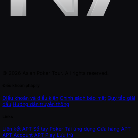
© 2026 Asian Poker Tour. All rights reserved.
Điều khoản pháp lý
Điều khoản và điều kiện
Chính sách bảo mật
Quy tắc giải
đấu
Hướng dẫn truyền thông
Links
Liên kết APT
Sổ tay Poker
Tải ứng dụng
Cửa hàng APT
APT Account
APT Play
Lưu trữ