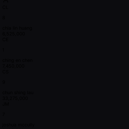
CL
8
chia lin huang
6,525,000
CE
1
ching en chen
7,450,000
CS
9
chun shing lau
33,275,000
JM
7
joshua mccully