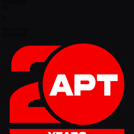
6,825,000
TR
6
tony ren lin
5,925,000