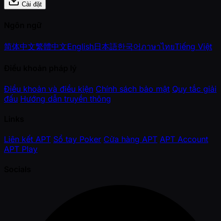
Cài đặt
Ngôn ngữ
简体中文
繁體中文
English
日本語
한국어
ภาษาไทย
Tiếng Việt
Điều khoản pháp lý
Điều khoản và điều kiện
Chính sách bảo mật
Quy tắc giải
đấu
Hướng dẫn truyền thông
Links
Liên kết APT
Sổ tay Poker
Cửa hàng APT
APT Account
APT Play
Socials