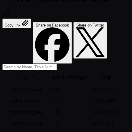
Copy link
Share on Facebook
Share on Twitter
Bàn & Chỗ ngồi
Chip
Tên
chia lin huang
1-8
6,525,000
ching en chen
1-1
7,450,000
chun shing lau
1-9
33,275,000
joshua mccully
1-7
8,125,000