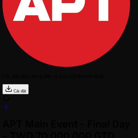
Cài đặt ứng dụng để có trải nghiệm tốt nhất
Cài đặt
APT Main Event - Final Day
- TWD 70,000,000 GTD