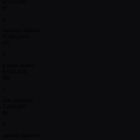
8,125,000
KI
4
kazuma ishihara
11,450,000
KS
3
kristof segers
6,525,000
MS
2
miki shiraishi
7,250,000
PL
5
pakinai lisawad