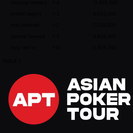
kazuma ishihara
1-4
11,450,000
kristof segers
1-3
6,525,000
miki shiraishi
1-2
7,250,000
pakinai lisawad
1-5
6,825,000
tony ren lin
1-6
5,925,000
TABLE
1