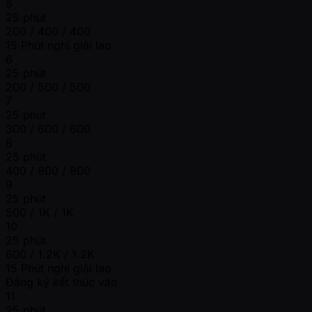
5
25 phút
200 / 400 / 400
15 Phút nghỉ giải lao
6
25 phút
200 / 500 / 500
7
25 phút
300 / 600 / 600
8
25 phút
400 / 800 / 800
9
25 phút
500 / 1K / 1K
10
25 phút
600 / 1.2K / 1.2K
15 Phút nghỉ giải lao
Đăng ký kết thúc vào
11
25 phút