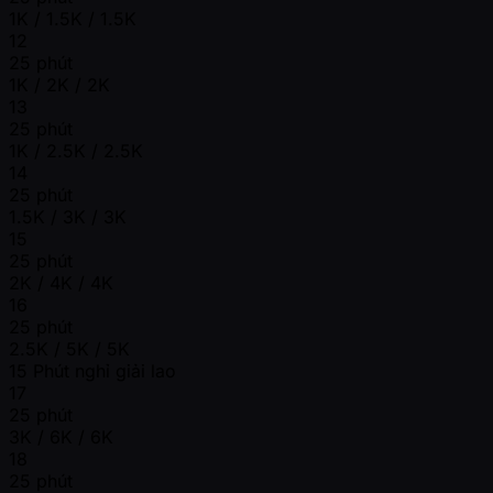
1K / 1.5K / 1.5K
12
25 phút
1K / 2K / 2K
13
25 phút
1K / 2.5K / 2.5K
14
25 phút
1.5K / 3K / 3K
15
25 phút
2K / 4K / 4K
16
25 phút
2.5K / 5K / 5K
15 Phút nghỉ giải lao
17
25 phút
3K / 6K / 6K
18
25 phút