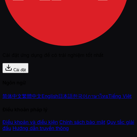
Cài đặt ứng dụng để có trải nghiệm tốt nhất
Cài đặt
Ngôn ngữ
简体中文
繁體中文
English
日本語
한국어
ภาษาไทย
Tiếng Việt
Điều khoản pháp lý
Điều khoản và điều kiện
Chính sách bảo mật
Quy tắc giải
đấu
Hướng dẫn truyền thông