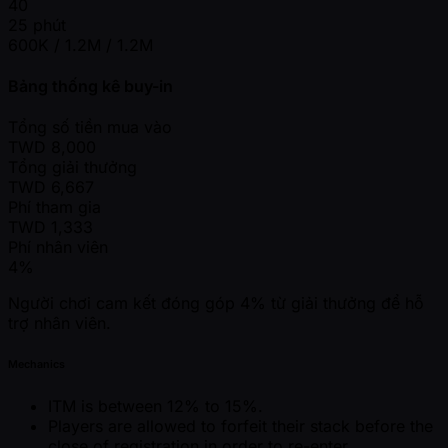
40
25 phút
600K / 1.2M / 1.2M
Bảng thống kê buy-in
Tổng số tiền mua vào
TWD
8,000
Tổng giải thưởng
TWD
6,667
Phí tham gia
TWD
1,333
Phí nhân viên
4%
Người chơi cam kết đóng góp 4% từ giải thưởng để hỗ
trợ nhân viên.
Mechanics
ITM is between 12% to 15%.
Players are allowed to forfeit their stack before the
close of registration in order to re-enter.