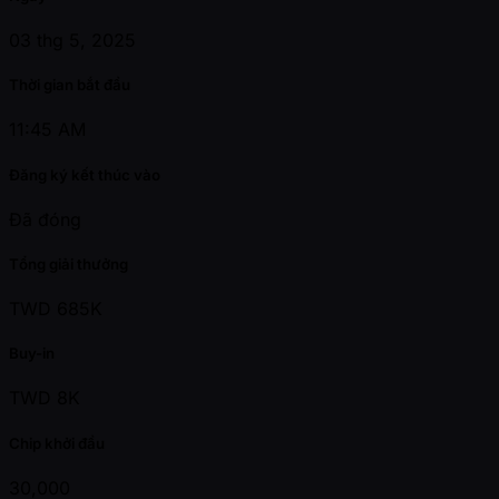
03 thg 5, 2025
Thời gian bắt đầu
11:45 AM
Đăng ký kết thúc vào
Đã đóng
Tổng giải thưởng
TWD 685K
Buy-in
TWD 8K
Chip khởi đầu
30,000