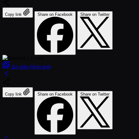
Copy link
Share on Facebook
Share on Twitter
Sự kiện
Hình ảnh
Copy link
Share on Facebook
Share on Twitter