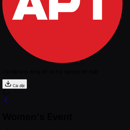
Cài đặt ứng dụng để có trải nghiệm tốt nhất
Cài đặt
Women's Event