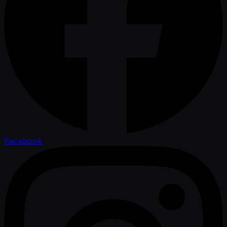
Facebook