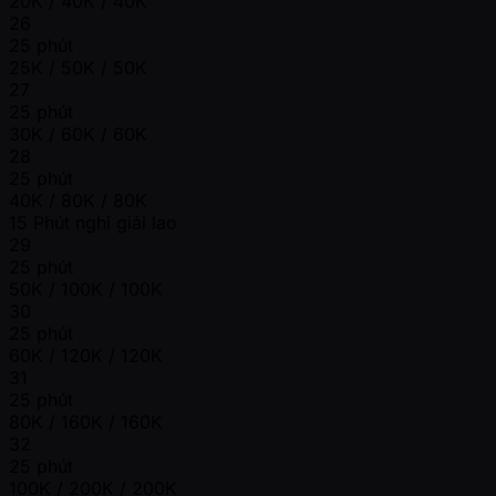
20K / 40K / 40K
26
25 phút
25K / 50K / 50K
27
25 phút
30K / 60K / 60K
28
25 phút
40K / 80K / 80K
15 Phút nghỉ giải lao
29
25 phút
50K / 100K / 100K
30
25 phút
60K / 120K / 120K
31
25 phút
80K / 160K / 160K
32
25 phút
100K / 200K / 200K