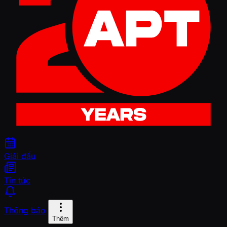
Giải đấu
Tin tức
Thông báo
Thêm