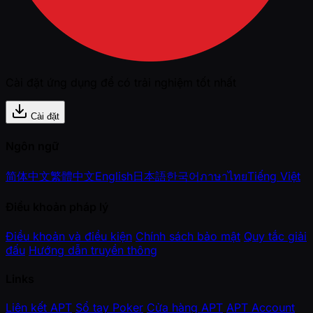
Cài đặt ứng dụng để có trải nghiệm tốt nhất
Cài đặt
Ngôn ngữ
简体中文
繁體中文
English
日本語
한국어
ภาษาไทย
Tiếng Việt
Điều khoản pháp lý
Điều khoản và điều kiện
Chính sách bảo mật
Quy tắc giải
đấu
Hướng dẫn truyền thông
Links
Liên kết APT
Sổ tay Poker
Cửa hàng APT
APT Account