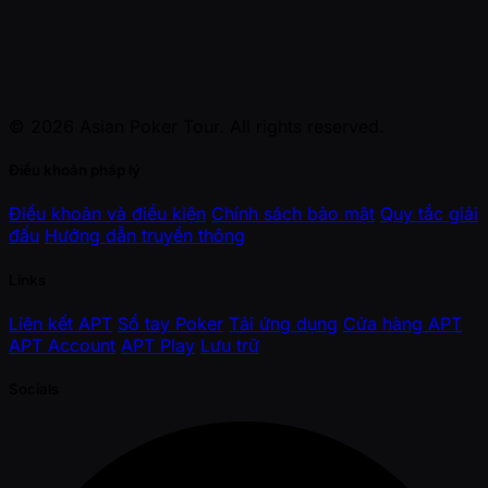
© 2026 Asian Poker Tour. All rights reserved.
Điều khoản pháp lý
Điều khoản và điều kiện
Chính sách bảo mật
Quy tắc giải
đấu
Hướng dẫn truyền thông
Links
Liên kết APT
Sổ tay Poker
Tải ứng dụng
Cửa hàng APT
APT Account
APT Play
Lưu trữ
Socials