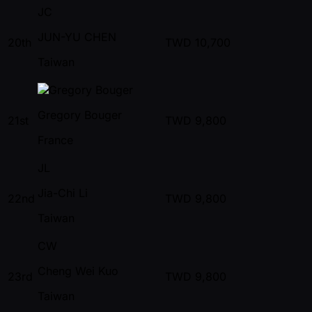
JC
JUN-YU CHEN
20th
TWD
10,700
Taiwan
Gregory Bouger
21st
TWD
9,800
France
JL
Jia-Chi Li
22nd
TWD
9,800
Taiwan
CW
Cheng Wei Kuo
23rd
TWD
9,800
Taiwan