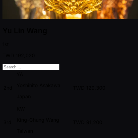
Yu Lin Wang
1st
TWD
192,020
YA
Yoshihito Asakawa
2nd
TWD
129,300
Japan
KW
King-Chung Wang
3rd
TWD
91,200
Taiwan