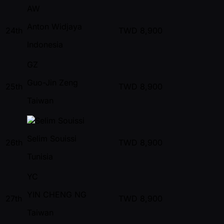
AW
Anton Widjaya
24th
TWD
8,900
Indonesia
GZ
Guo-Jin Zeng
25th
TWD
8,900
Taiwan
Selim Souissi
26th
TWD
8,900
Tunisia
YC
YIN CHENG NG
27th
TWD
8,900
Taiwan