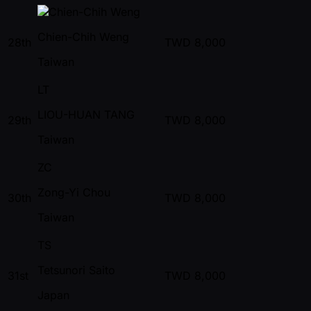
Chien-Chih Weng
28th
TWD
8,000
Taiwan
LT
LIOU-HUAN TANG
29th
TWD
8,000
Taiwan
ZC
Zong-Yi Chou
30th
TWD
8,000
Taiwan
TS
Tetsunori Saito
31st
TWD
8,000
Japan