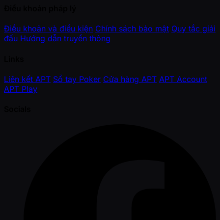
Điều khoản pháp lý
Điều khoản và điều kiện
Chính sách bảo mật
Quy tắc giải
đấu
Hướng dẫn truyền thông
Links
Liên kết APT
Sổ tay Poker
Cửa hàng APT
APT Account
APT Play
Socials