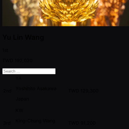
Yu Lin Wang
1st
TWD
192,020
YA
Yoshihito Asakawa
2nd
TWD
129,300
Japan
KW
King-Chung Wang
3rd
TWD
91,200