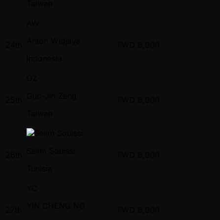
Taiwan
AW
Anton Widjaya
24th
TWD
8,900
Indonesia
GZ
Guo-Jin Zeng
25th
TWD
8,900
Taiwan
Selim Souissi
26th
TWD
8,900
Tunisia
YC
YIN CHENG NG
27th
TWD
8,900