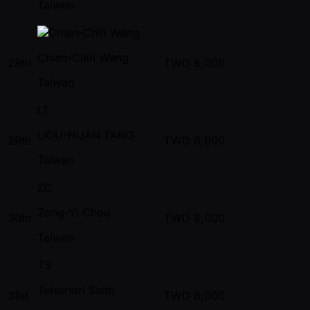
Taiwan
Chien-Chih Weng
28th
TWD
8,000
Taiwan
LT
LIOU-HUAN TANG
29th
TWD
8,000
Taiwan
ZC
Zong-Yi Chou
30th
TWD
8,000
Taiwan
TS
Tetsunori Saito
31st
TWD
8,000