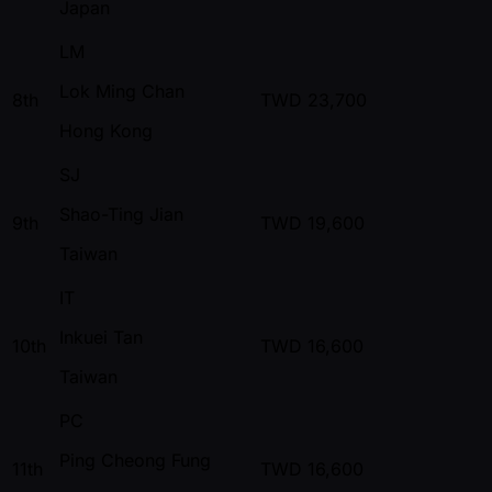
Japan
LM
Lok Ming Chan
8th
TWD
23,700
Hong Kong
SJ
Shao-Ting Jian
9th
TWD
19,600
Taiwan
IT
Inkuei Tan
10th
TWD
16,600
Taiwan
PC
Ping Cheong Fung
11th
TWD
16,600