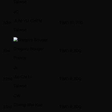
Taiwan
JC
JUN-YU CHEN
20th
TWD
10,700
Taiwan
Gregory Bouger
21st
TWD
9,800
France
JL
Jia-Chi Li
22nd
TWD
9,800
Taiwan
CW
Cheng Wei Kuo
23rd
TWD
9,800