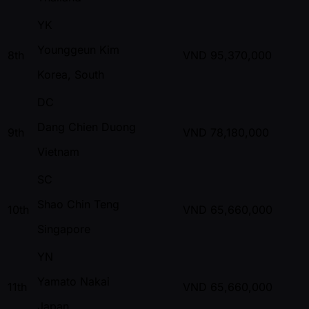
YK
Younggeun Kim
8th
VND
95,370,000
Korea, South
DC
Dang Chien Duong
9th
VND
78,180,000
Vietnam
SC
Shao Chin Teng
10th
VND
65,660,000
Singapore
YN
Yamato Nakai
11th
VND
65,660,000
Japan