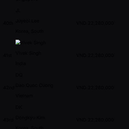
JL
Juyeol Lee
40th
VND
22,280,000
Korea, South
Vivek Singh
41st
VND
22,280,000
India
DQ
Dao Quoc Cuong
42nd
VND
22,280,000
Vietnam
DK
Dongkyu Kim
43rd
VND
22,280,000
Korea, South