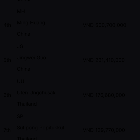
MH
Ming Huang
4th
VND
500,700,000
China
JG
Jingwei Guo
5th
VND
231,410,000
China
UU
Uten Ungchusak
6th
VND
176,680,000
Thailand
SP
Sutipong Popitukkul
7th
VND
129,770,000
Thailand