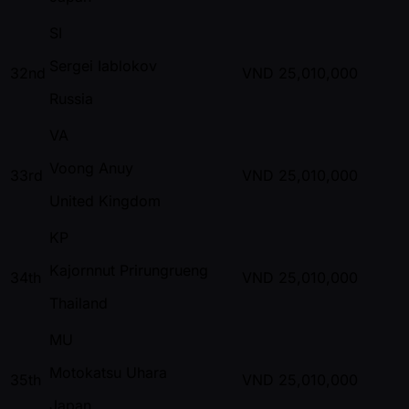
SI
Sergei Iablokov
32nd
VND
25,010,000
Russia
VA
Voong Anuy
33rd
VND
25,010,000
United Kingdom
KP
Kajornnut Prirungrueng
34th
VND
25,010,000
Thailand
MU
Motokatsu Uhara
35th
VND
25,010,000
Japan