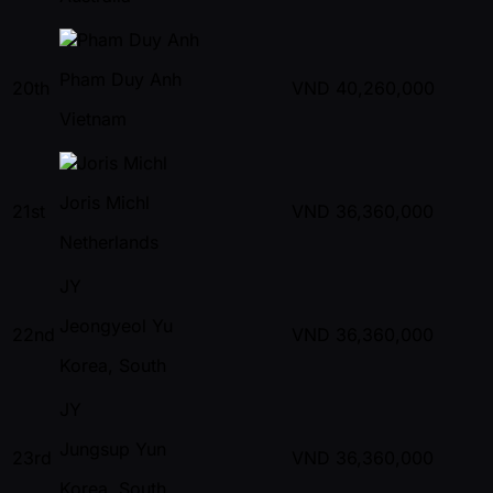
Pham Duy Anh
20th
VND
40,260,000
Vietnam
Joris Michl
21st
VND
36,360,000
Netherlands
JY
Jeongyeol Yu
22nd
VND
36,360,000
Korea, South
JY
Jungsup Yun
23rd
VND
36,360,000
Korea, South