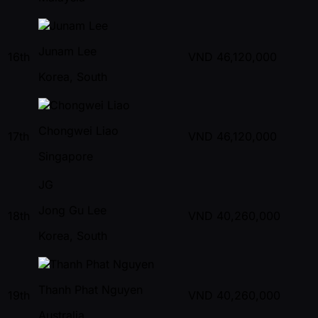
Junam Lee
16th
VND
46,120,000
Korea, South
Chongwei Liao
17th
VND
46,120,000
Singapore
JG
Jong Gu Lee
18th
VND
40,260,000
Korea, South
Thanh Phat Nguyen
19th
VND
40,260,000
Australia