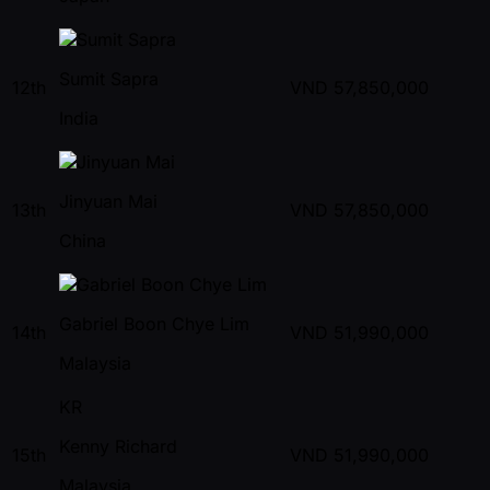
Sumit Sapra
12th
VND
57,850,000
India
Jinyuan Mai
13th
VND
57,850,000
China
Gabriel Boon Chye Lim
14th
VND
51,990,000
Malaysia
KR
Kenny Richard
15th
VND
51,990,000
Malaysia