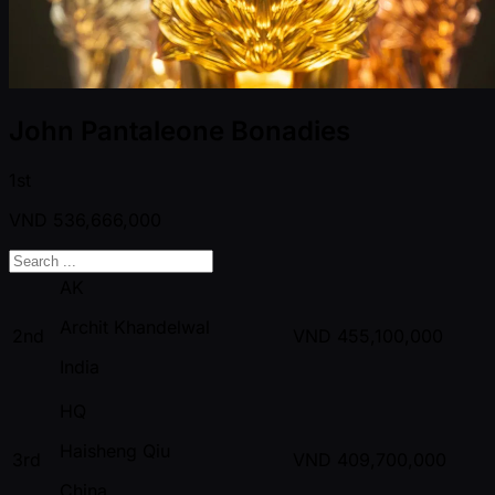
John Pantaleone Bonadies
1st
VND
536,666,000
AK
Archit Khandelwal
2nd
VND
455,100,000
India
HQ
Haisheng Qiu
3rd
VND
409,700,000
China