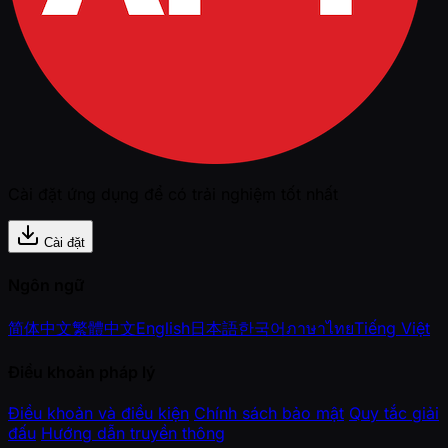
Cài đặt ứng dụng để có trải nghiệm tốt nhất
Cài đặt
Ngôn ngữ
简体中文
繁體中文
English
日本語
한국어
ภาษาไทย
Tiếng Việt
Điều khoản pháp lý
Điều khoản và điều kiện
Chính sách bảo mật
Quy tắc giải
đấu
Hướng dẫn truyền thông