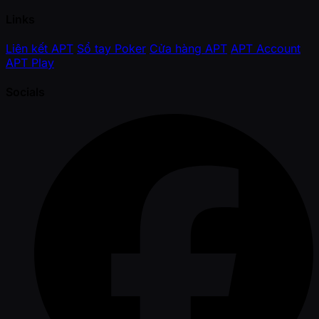
Links
Liên kết APT
Sổ tay Poker
Cửa hàng APT
APT Account
APT Play
Socials