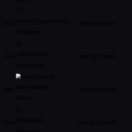
CY
Charles Ying Wai Wong
36th
VND
25,010,000
Hong Kong
JL
Jeounguk Lee
37th
VND
25,010,000
Korea, South
Akira Takasugi
38th
VND
25,010,000
Japan
CL
Chengting Li
39th
VND
25,010,000
Singapore