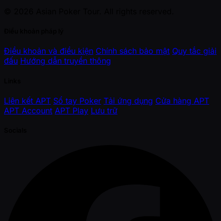
© 2026 Asian Poker Tour. All rights reserved.
Điều khoản pháp lý
Điều khoản và điều kiện
Chính sách bảo mật
Quy tắc giải
đấu
Hướng dẫn truyền thông
Links
Liên kết APT
Sổ tay Poker
Tải ứng dụng
Cửa hàng APT
APT Account
APT Play
Lưu trữ
Socials