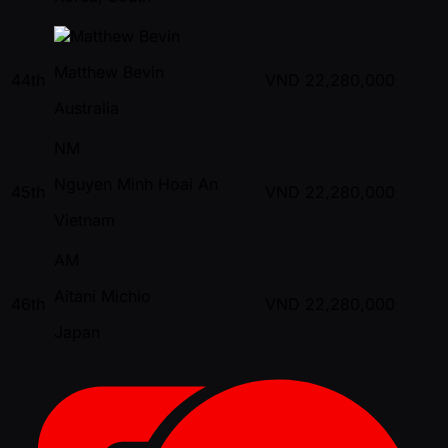
Matthew Bevin
44th
VND
22,280,000
Australia
NM
Nguyen Minh Hoai An
45th
VND
22,280,000
Vietnam
AM
Aitani Michio
46th
VND
22,280,000
Japan